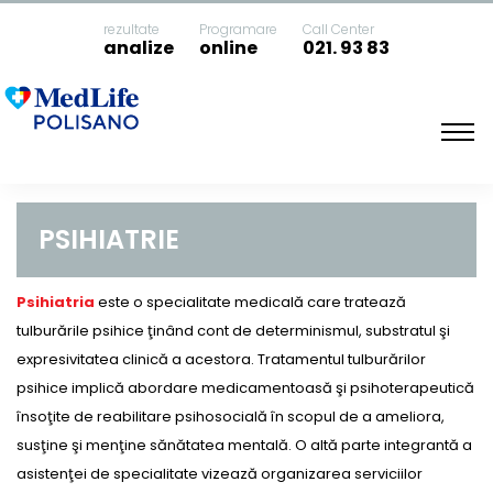
rezultate
Programare
Call Center
analize
online
021. 93 83
Acasa
Psihiatrie
PSIHIATRIE
Psihiatria
este o specialitate medicală care tratează
tulburările psihice ţinând cont de determinismul, substratul şi
expresivitatea clinică a acestora. Tratamentul tulburărilor
psihice implică abordare medicamentoasă şi psihoterapeutică
însoţite de reabilitare psihosocială în scopul de a ameliora,
susţine şi menţine sănătatea mentală. O altă parte integrantă a
asistenţei de specialitate vizează organizarea serviciilor