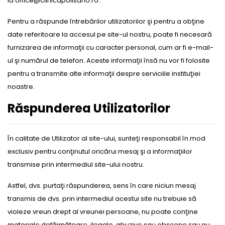
la office@clinicapolisano.ro.
Pentru a răspunde întrebărilor utilizatorilor şi pentru a obţine
date referitoare la accesul pe site-ul nostru, poate fi necesară
furnizarea de informaţii cu caracter personal, cum ar fi e-mail-
ul şi numărul de telefon. Aceste informaţii însă nu vor fi folosite
pentru a transmite alte informaţii despre serviciile instituţiei
noastre.
Răspunderea Utilizatorilor
În calitate de Utilizator al site-ului, sunteţi responsabil în mod
exclusiv pentru conţinutul oricărui mesaj şi a informaţiilor
transmise prin intermediul site-ului nostru.
Astfel, dvs. purtaţi răspunderea, sens în care niciun mesaj
transmis de dvs. prin intermediul acestui site nu trebuie să
violeze vreun drept al vreunei persoane, nu poate conţine
materiale defăimătoare, ilegale, abuzive sau obscene sau nu