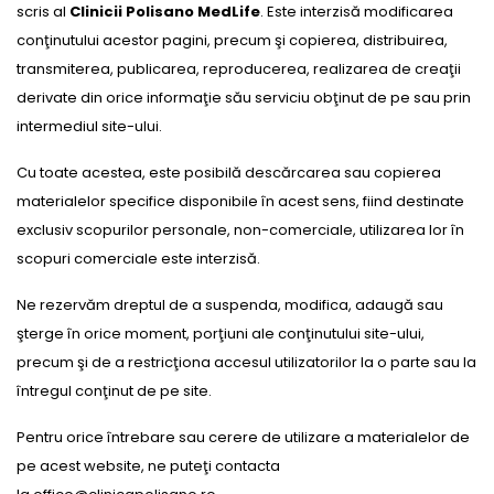
scris al
Clinicii Polisano MedLife
. Este interzisă modificarea
conţinutului acestor pagini, precum şi copierea, distribuirea,
transmiterea, publicarea, reproducerea, realizarea de creaţii
derivate din orice informaţie său serviciu obţinut de pe sau prin
intermediul site-ului.
Cu toate acestea, este posibilă descărcarea sau copierea
materialelor specifice disponibile în acest sens, fiind destinate
exclusiv scopurilor personale, non-comerciale, utilizarea lor în
scopuri comerciale este interzisă.
Ne rezervăm dreptul de a suspenda, modifica, adaugă sau
şterge în orice moment, porţiuni ale conţinutului site-ului,
precum şi de a restricţiona accesul utilizatorilor la o parte sau la
întregul conţinut de pe site.
Pentru orice întrebare sau cerere de utilizare a materialelor de
pe acest website, ne puteţi contacta