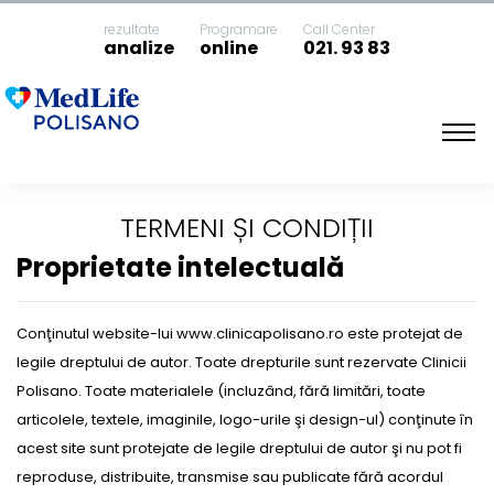
rezultate
Programare
Call Center
analize
online
021. 93 83
Acasa
Termeni și Condiții
TERMENI ȘI CONDIȚII
Proprietate intelectuală
Conţinutul website-lui www.clinicapolisano.ro este protejat de
legile dreptului de autor. Toate drepturile sunt rezervate Clinicii
Polisano. Toate materialele (incluzând, fără limitări, toate
articolele, textele, imaginile, logo-urile şi design-ul) conţinute în
acest site sunt protejate de legile dreptului de autor şi nu pot fi
reproduse, distribuite, transmise sau publicate fără acordul