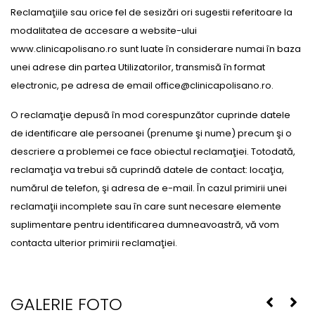
Reclamaţiile sau orice fel de sesizări ori sugestii referitoare la
modalitatea de accesare a website-ului
www.clinicapolisano.ro sunt luate în considerare numai în baza
unei adrese din partea Utilizatorilor, transmisă în format
electronic, pe adresa de email office@clinicapolisano.ro.
O reclamaţie depusă în mod corespunzător cuprinde datele
de identificare ale persoanei (prenume şi nume) precum şi o
descriere a problemei ce face obiectul reclamaţiei. Totodată,
reclamaţia va trebui să cuprindă datele de contact: locaţia,
numărul de telefon, şi adresa de e-mail. În cazul primirii unei
reclamaţii incomplete sau în care sunt necesare elemente
suplimentare pentru identificarea dumneavoastră, vă vom
contacta ulterior primirii reclamaţiei.
GALERIE FOTO