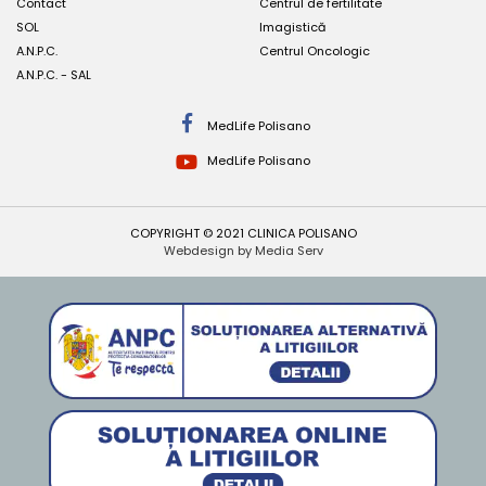
Contact
Centrul de fertilitate
SOL
Imagistică
A.N.P.C.
Centrul Oncologic
A.N.P.C. - SAL
MedLife Polisano
MedLife Polisano
COPYRIGHT © 2021 CLINICA POLISANO
Webdesign by Media Serv