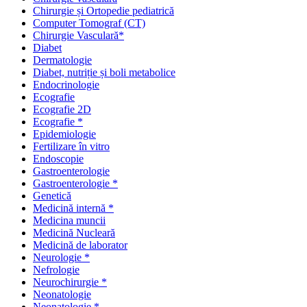
Chirurgie și Ortopedie pediatrică
Computer Tomograf (CT)
Chirurgie Vasculară*
Diabet
Dermatologie
Diabet, nutriție și boli metabolice
Endocrinologie
Ecografie
Ecografie 2D
Ecografie *
Epidemiologie
Fertilizare în vitro
Endoscopie
Gastroenterologie
Gastroenterologie *
Genetică
Medicină internă *
Medicina muncii
Medicină Nucleară
Medicină de laborator
Neurologie *
Nefrologie
Neurochirurgie *
Neonatologie
Neonatologie *