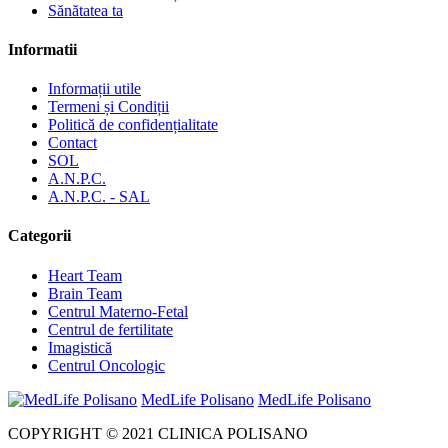
Sănătatea ta
Informatii
Informații utile
Termeni și Condiții
Politică de confidențialitate
Contact
SOL
A.N.P.C.
A.N.P.C. - SAL
Categorii
Heart Team
Brain Team
Centrul Materno-Fetal
Centrul de fertilitate
Imagistică
Centrul Oncologic
MedLife Polisano
MedLife Polisano
COPYRIGHT © 2021 CLINICA POLISANO