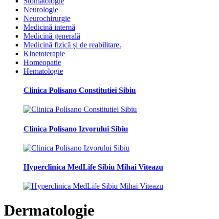
Stomatologie
Neurologie
Neurochirurgie
Medicină internă
Medicină generală
Medicină fizică și de reabilitare.
Kinetoterapie
Homeopatie
Hematologie
Clinica Polisano Constitutiei Sibiu
Clinica Polisano Izvorului Sibiu
Hyperclinica MedLife Sibiu Mihai Viteazu
Dermatologie