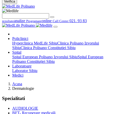
Verifica
analize
online
021. 93 83
rezultate
Programare
Call Center
Policlinici
Hyperclinica MedLife Sibiu
Clinica Polisano Izvorului
Sibiu
Clinica Polisano Constitutiei Sibiu
Spital
Spital European Polisano Izvorului Sibiu
Spital European
Polisano Constituției Sibiu
Laboratoare
Laborator Sibiu
Medici
Acasa
Dermatologie
Specialitati
AUDIOLOGIE
BFT- Recuperare medicală