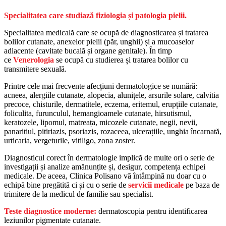
Specialitatea care studiază fiziologia și patologia pielii.
Specialitatea medicală care se ocupă de diagnosticarea și tratarea
bolilor cutanate, anexelor pielii (păr, unghii) și a mucoaselor
adiacente (cavitate bucală și organe genitale). În timp
ce
Venerologia
se ocupă cu studierea și tratarea bolilor cu
transmitere sexuală.
Printre cele mai frecvente afecțiuni dermatologice se numără:
acneea, alergiile cutanate, alopecia, alunițele, arsurile solare, calvitia
precoce, chisturile, dermatitele, eczema, eritemul, erupțiile cutanate,
foliculita, furunculul, hemangioamele cutanate, hirsutismul,
keratozele, lipomul, matreața, micozele cutanate, negii, nevii,
panaritiul, pitiriazis, psoriazis, rozaceea, ulcerațiile, unghia încarnată,
urticaria, vergeturile, vitiligo, zona zoster.
Diagnosticul corect în dermatologie implică de multe ori o serie de
investigații și analize amănunțite și, desigur, competența echipei
medicale. De aceea, Clinica Polisano vă întâmpină nu doar cu o
echipă bine pregătită ci și cu o serie de
servicii medicale
pe baza de
trimitere de la medicul de familie sau specialist.
Teste diagnostice moderne:
dermatoscopia pentru identificarea
leziunilor pigmentate cutanate.