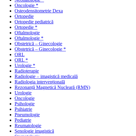
Oncologie *
Osteodensitometrie Dexa
Ortopedie
Ortopedie pediatrică
Ortopedie *
Oftalmologie
Oftalmologie *
Obstetrică – Ginecologie
Obstetrică – Ginecologie *
ORL
ORL *
Urologie *
Radioterapie
Radiologie – imagistică medicală
Radiologia intervențională
Rezonanță Magnetică Nucleară (RMN)
Urologie
Oncologie
Psihologie
Psihiatrie
Pneumologie
Pediatrie
Reumatologie
Senologie imagistică