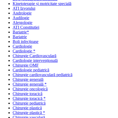
Kinetoterapie și motricitate specială
ATI Izvorului
Andrologie
Audilogie
Alergologie
ATI Constitutiei
Bariatrie*
Bariatrie
Boli infecțioase
Cardiologie
Cardiologie *
Chirurgie Cardiovasculară
Cardiologie intervențională
Chirurgie OMF
Cardiologie pediatrică
Chirurgie cardiovasculară pediatrică
Chirurgie generală
Chirurgie generală *
Chirurgie oncologică
Chirurgie toracică
Chirurgie toracică *
Chirurgie pediatrică
Chirurgie plastică
Chirurgie plastică *
Chirurgie vasculară