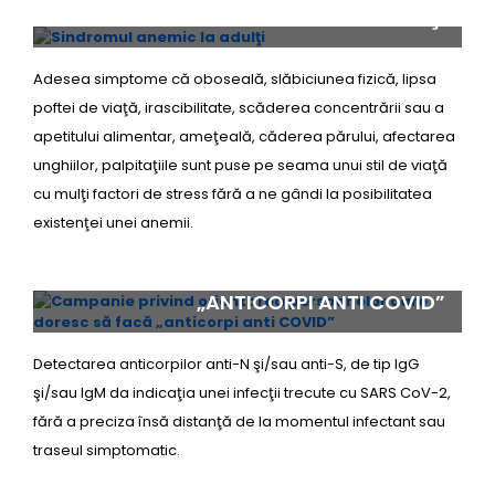
SINDROMUL ANEMIC LA ADULŢI
Adesea simptome că oboseală, slăbiciunea fizică, lipsa
poftei de viaţă, irascibilitate, scăderea concentrării sau a
apetitului alimentar, ameţeală, căderea părului, afectarea
unghiilor, palpitaţiile sunt puse pe seama unui stil de viaţă
cu mulţi factori de stress fără a ne gândi la posibilitatea
existenţei unei anemii.
CAMPANIE PRIVIND ORIENTAREA
PERSOANELOR CARE DORESC SĂ FACĂ
„ANTICORPI ANTI COVID”
Detectarea anticorpilor anti-N şi/sau anti-S, de tip IgG
şi/sau IgM da indicaţia unei infecţii trecute cu SARS CoV-2,
fără a preciza însă distanţă de la momentul infectant sau
traseul simptomatic.