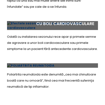
faptul că una sau mai multe artere ale inimii sunt”
înfundate” sau pe cale de a se înfunda.
EFECTELE SEZONULUI RECE LA PACIENȚII
CU BOLI CARDIOVASCULARE
Odată cu instalarea sezonului rece apar și primele semne
de agravare a unor boli cardiovasculare sau primele
simptome la un pacient fără antecedente cardiovasculare.
POLIARTRITA REUMATOIDA
Poliartrita reumatoida este denumită „cea mai chinuitoare
boală care nu omoară”, fiind cea mai frecventă suferinţa
reumatică de tip inflamator.