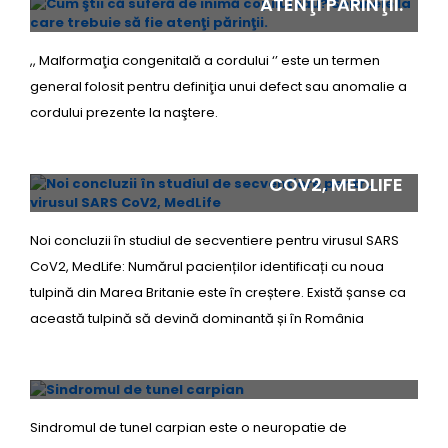
ATENŢI PĂRINŢII.
,, Malformaţia congenitală a cordului ‘’ este un termen
general folosit pentru definiţia unui defect sau anomalie a
cordului prezente la naştere.
NOI CONCLUZII ÎN STUDIUL DE
SECVENTIERE PENTRU VIRUSUL SARS
COV2, MEDLIFE
Noi concluzii în studiul de secventiere pentru virusul SARS
CoV2, MedLife: Numărul pacienților identificați cu noua
tulpină din Marea Britanie este în creștere. Există șanse ca
această tulpină să devină dominantă și în România
SINDROMUL DE TUNEL CARPIAN
Sindromul de tunel carpian este o neuropatie de