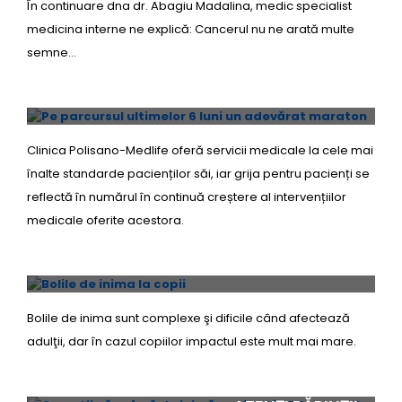
În continuare dna dr. Abagiu Madalina, medic specialist
medicina interne ne explică: Cancerul nu ne arată multe
semne…
PE PARCURSUL ULTIMELOR 6 LUNI UN
ADEVĂRAT MARATON
Clinica Polisano-Medlife oferă servicii medicale la cele mai
înalte standarde pacienților săi, iar grija pentru pacienți se
reflectă în numărul în continuă creștere al intervențiilor
medicale oferite acestora.
BOLILE DE INIMA LA COPII
Bolile de inima sunt complexe şi dificile când afectează
adulţii, dar în cazul copiilor impactul este mult mai mare.
CUM ŞTII CĂ SUFERĂ DE INIMĂ COPILUL
TĂU? SEMNELE LA CARE TREBUIE SĂ FIE