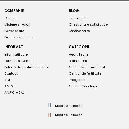
COMPANIE
BLOG
Cariere
Evenimente
Misiune și valori
Chestionare satisfacție
Parteneriate
Sănătatea ta
Produse speciale
INFORMATII
CATEGORII
Informații utile
Heart Team
Termeni și Condiții
Brain Team
Politică de confidențialitate
Centrul Materno-Fetal
Contact
Centrul de fertilitate
SOL
Imagistică
A.N.P.C.
Centrul Oncologic
A.N.P.C. - SAL
MedLife Polisano
MedLife Polisano