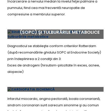
încarcerare a nervului median la nivelul feţei palmare a
pumnului, fiind cea mai frecventă neuropatie de
compresiune a membrului superior.
SINDROMUL OVARELOR POLICHISTICE
(SOPC) ŞI TULBURĂRILE METABOLICE
Diagnosticul se stabileşte conform criteriilor Rotterdam
(după recomandările ghidului SOPC al Endocrine Society)
prin îndeplinirea a 2 condiţii din 3:
Exces de androgeni (hirsutism-pilozitate în exces, acnee,
alopecie)
CARDIOPATIA ISCHEMICĂ
Infarctul miocardic, angina pectorală, boala coronariană,
sindrom coronarian sunt oarecum sinonime şi au comun