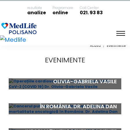
rezultate
Programare
Call Center
analize
online
021. 93 83
Acasa
Evenimente
EVENIMENTE
OPERAȚIILE CARDIOVASCULARE ÎN
PANDEMIA SARS-COV-2 (COVID 19) DR.
OLIVIA-GABRIELA VASILE
CANCERUL PULMONAR ESTE PRINCIPALA
CAUZĂ DE MORTALITATE ONCOLOGICĂ
ÎN ROMÂNIA. DR. ADELINA DAN
DESPRE CANCERUL MAMAR –