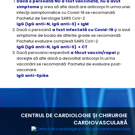
Dacă o persoană NU a fost vaccinată, nu a avut
simptome
şi vrea să afle dacă are anticorpi în urma unei
infecţii asimptomatice cu Covid-19 se recomandă:
Pachetul de Serologie SARS CoV-2
IgG (IgG anti-N, IgG anti-S) + IgM
Dacă o persoană
a fost infectată cu Covid-19
şi a avut
simptome de boala de diferite grade se recomandă:
Pachetul evaluare complexă SARS CoV-2
IgG (IgG anti-N, IgG anti-S) + CT
Dacă persoana respectivă
a făcut vaccin/rapel
şi
doreşte să afle dacă a dezvoltat anticorpi în urma
vaccinării se recomandă: Pachetul de evaluare post-
vaccinare
IgG anti-Spike
CENTRUL DE CARDIOLOGIE ȘI CHIRURGIE
CARDIOVASCULARĂ