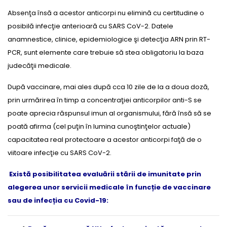
Absenţa însă a acestor anticorpi nu elimină cu certitudine o
posibilă infecţie anterioară cu SARS CoV-2. Datele
anamnestice, clinice, epidemiologice şi detecţia ARN prin RT-
PCR, sunt elemente care trebuie să stea obligatoriu la baza
judecăţii medicale.
După vaccinare, mai ales după cca 10 zile de la a doua doză,
prin urmărirea în timp a concentraţiei anticorpilor anti-S se
poate aprecia răspunsul imun al organismului, fără însă să se
poată afirma (cel puţin în lumina cunoştinţelor actuale)
capacitatea real protectoare a acestor anticorpi faţă de o
viitoare infecţie cu SARS CoV-2.
Există posibilitatea evaluării stării de imunitate prin
alegerea unor servicii medicale în funcție de vaccinare
sau de infecția cu Covid-19: