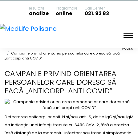
rezultate
Programare
Call Center
analize
online
021. 93 83
Acasa
Campanie privind orientarea persoanelor care doresc să facă
„anticorpi anti COVID”
CAMPANIE PRIVIND ORIENTAREA
PERSOANELOR CARE DORESC SĂ
FACĂ „ANTICORPI ANTI COVID”
Detectarea anticorpilor anti-N şi/sau anti-S, de tip IgG şi/sau IgM
da indicaţia unei infecţii trecute cu SARS CoV-2, fără a preciza
însă distanţă de la momentul infectant sau traseul simptomatic.