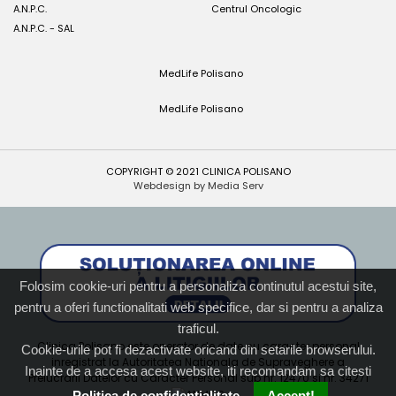
A.N.P.C.
Centrul Oncologic
A.N.P.C. - SAL
MedLife Polisano
MedLife Polisano
COPYRIGHT © 2021 CLINICA POLISANO
Webdesign by Media Serv
Folosim cookie-uri pentru a personaliza continutul acestui site,
pentru a oferi functionalitati web specifice, dar si pentru a analiza
traficul.
Clinica Polisano este operator de date cu caracter personal
Cookie-urile pot fi dezactivate oricand din setarile browserului.
inregistrat la Autoritatea Nationala de Supraveghere a
Inainte de a accesa acest website, iti recomandam sa citesti
Prelucrarii Datelor cu Caracter Personal sub nr. 12470 si nr. 34271
Politica de confidentialitate.
Accept!