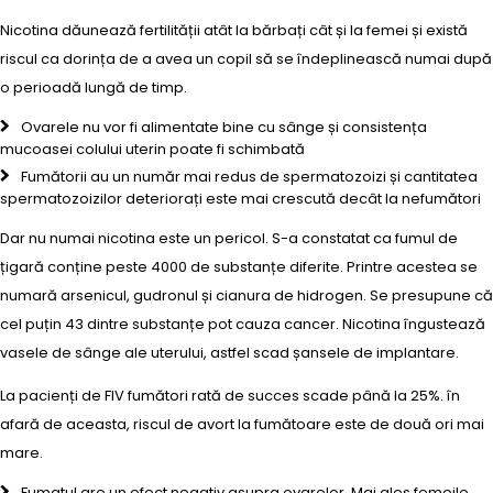
Nicotina dăunează fertilității atât la bărbați cât și la femei și există
riscul ca dorința de a avea un copil să se îndeplinească numai după
o perioadă lungă de timp.
Ovarele nu vor fi alimentate bine cu sânge și consistența
mucoasei colului uterin poate fi schimbată
Fumătorii au un număr mai redus de spermatozoizi și cantitatea
spermatozoizilor deteriorați este mai crescută decât la nefumători
Dar nu numai nicotina este un pericol. S-a constatat ca fumul de
țigară conține peste 4000 de substanțe diferite. Printre acestea se
numară arsenicul, gudronul și cianura de hidrogen. Se presupune că
cel puțin 43 dintre substanțe pot cauza cancer. Nicotina îngustează
vasele de sânge ale uterului, astfel scad șansele de implantare.
La pacienți de FIV fumători rată de succes scade până la 25%. în
afară de aceasta, riscul de avort la fumătoare este de două ori mai
mare.
Fumatul are un efect negativ asupra ovarelor. Mai ales femeile