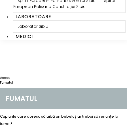
Spital European Polisano Izvorului Sibiu
Spital
European Polisano Constituției Sibiu
LABORATOARE
Laborator Sibiu
MEDICI
Acasa
Fumatul
FUMATUL
Cuplurile care doresc să aibă un bebeluș ar trebui să renunțe la
fumat!