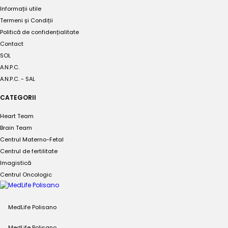
Informații utile
Termeni și Condiții
Politică de confidențialitate
Contact
SOL
A.N.P.C.
A.N.P.C. - SAL
CATEGORII
Heart Team
Brain Team
Centrul Materno-Fetal
Centrul de fertilitate
Imagistică
Centrul Oncologic
MedLife Polisano
MedLife Polisano