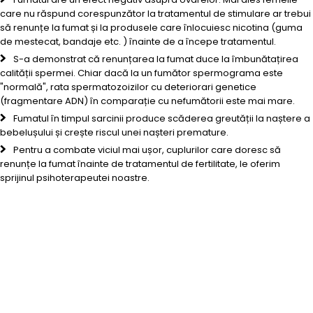
care nu răspund corespunzător la tratamentul de stimulare ar trebui
să renunțe la fumat și la produsele care înlocuiesc nicotina (guma
de mestecat, bandaje etc. ) înainte de a începe tratamentul.
S-a demonstrat că renunțarea la fumat duce la îmbunătațirea
calității spermei. Chiar dacă la un fumător spermograma este
"normală", rata spermatozoizilor cu deteriorari genetice
(fragmentare ADN) în comparație cu nefumătorii este mai mare.
Fumatul în timpul sarcinii produce scăderea greutății la naștere a
bebelușului și crește riscul unei nașteri premature.
Pentru a combate viciul mai ușor, cuplurilor care doresc să
renunțe la fumat înainte de tratamentul de fertilitate, le oferim
sprijinul psihoterapeutei noastre.