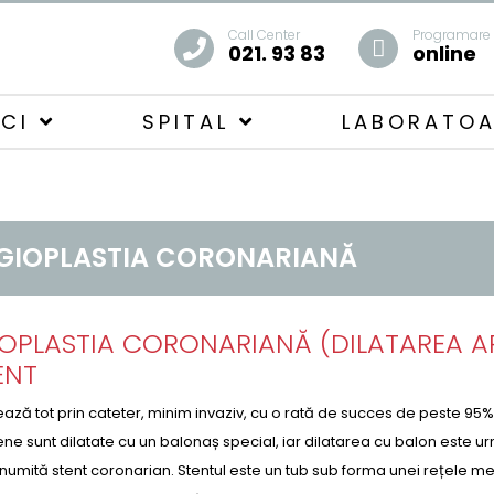
Call Center
Programare
021. 93 83
online
ICI
SPITAL
LABORATO
GIOPLASTIA CORONARIANĂ
OPLASTIA CORONARIANĂ (DILATAREA AR
ENT
ează tot prin cateter, minim invaziv, cu o rată de succes de peste 95
ne sunt dilatate cu un balonaș special, iar dilatarea cu balon est
numită stent coronarian. Stentul este un tub sub forma unei rețele m