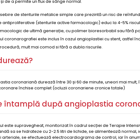
și de a permite un flux de sânge normal.
ebire de stenturile metalice simple care prezintă un risc de reînfun
 antiproliferative (stenturile active farmacologic) educ la 4-5% riscul 
rmacologic de ultimă generație, cu polimer bioresorbabil sau fără p
ul coronarografiei este inclus în cazul angioplastiei cu stent, astfel înc
rocedură, mult mai comod si fără a dubla riscurile.
durează?
astia coronariană durează între 30 și 60 de minute, uneori mai mult,
coronare închise complet (ocluzii coronariene cronice totale)
e întamplă după angioplastia coron
ul este supravegheat, monitorizat în cadrul secției de Terapie Intensi
dă sa se hidrateze cu 2-2.5 litri de lichide, se alimentează normal,
i arteriale, se efectuează electrocardiograma de control, iar în anumi