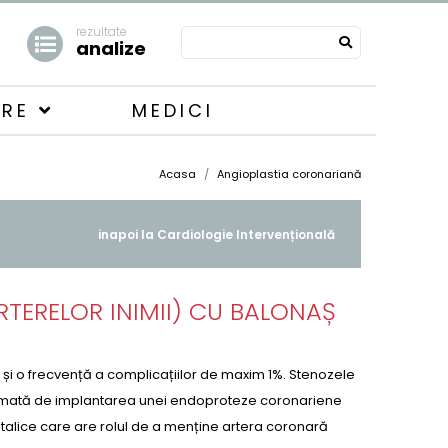
rezultate
analize
ARE
MEDICI
Acasa
Angioplastia coronariană
inapoi la Cardiologie Intervențională
TERELOR INIMII) CU BALONAȘ
% și o frecvență a complicațiilor de maxim 1%. Stenozele
e urmată de implantarea unei endoproteze coronariene
etalice care are rolul de a menține artera coronară