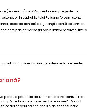
dare (restenoza) de 25%, stenturile impregnate cu
restenozei. În cadrul Spitalui Polisano folosim stenturi
olimer, ceea ce conferă o siguranță sporită pe termen
at oferim pacienților noștri posibilitatea rezolvării într-o
 în cazul unor proceduri mai complexe indicate pentru
ariană?
va pentru o perioada de 12-24 de ore. Pacientului i se
 iar după perioada de supraveghere se verifică locul
te cazuri se verifică prin analize de sânge funcția