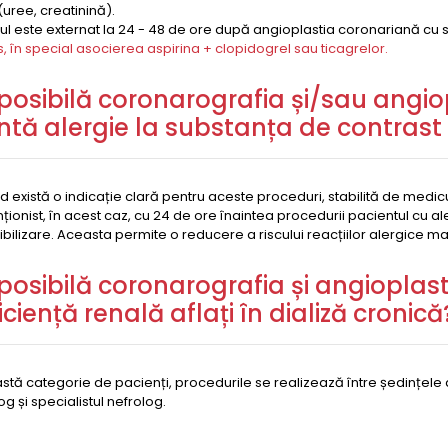
(uree, creatinină).
ul este externat la 24 - 48 de ore după angioplastia coronariană cu s
s, în special asocierea aspirina + clopidogrel sau ticagrelor.
posibilă coronarografia și/sau angiop
ntă alergie la substanța de contrast
d există o indicație clară pentru aceste proceduri, stabilită de medic
nționist, în acest caz, cu 24 de ore înaintea procedurii pacientul cu a
bilizare. Aceasta permite o reducere a riscului reacțiilor alergice maj
posibilă coronarografia și angioplast
iciență renală aflați în dializă cronică
stă categorie de pacienți, procedurile se realizează între ședințele de 
og și specialistul nefrolog.