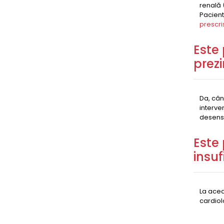
renală 
Pacient
prescri
Este 
prezi
Da, cân
interve
desensi
Este 
insuf
La acea
cardiol