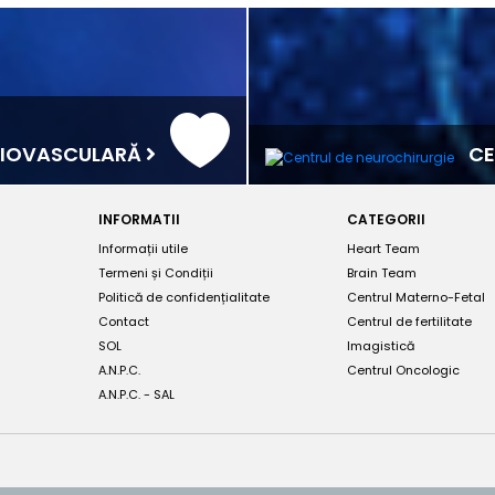
RDIOVASCULARĂ
CE
INFORMATII
CATEGORII
Informații utile
Heart Team
Termeni și Condiții
Brain Team
Politică de confidențialitate
Centrul Materno-Fetal
Contact
Centrul de fertilitate
SOL
Imagistică
A.N.P.C.
Centrul Oncologic
A.N.P.C. - SAL