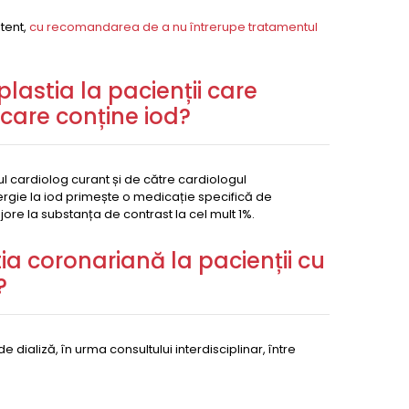
tent,
cu recomandarea de a nu întrerupe tratamentul
lastia la pacienții care
 care conține iod?
ul cardiolog curant și de către cardiologul
lergie la iod primește o medicație specifică de
ore la substanța de contrast la cel mult 1%.
ia coronariană la pacienții cu
?
dializă, în urma consultului interdisciplinar, între