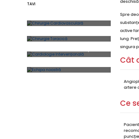
deschisă 
TAVI
Spre deos
CHIRURGIE CARDIOVASCULARĂ
substanțe
active fa
CHIRURGIE TORACICĂ
lung. Preț
singura p
CARDIOLOGIE INTERVENȚIONALĂ
Cât 
ECHIPA NOASTRĂ
Angiopl
artere 
Ce s
Pacient
recoman
puncție