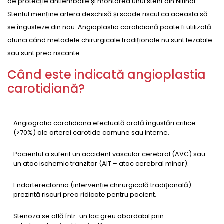
de protecție antiembolie și montarea unui stent din Nitinol.
Stentul menține artera deschisă și scade riscul ca aceasta să
se îngusteze din nou. Angioplastia carotidiană poate fi utilizată
atunci când metodele chirurgicale tradiționale nu sunt fezabile
sau sunt prea riscante.
Când este indicată angioplastia
carotidiană?
Angiografia carotidiana efectuată arată îngustări critice
(>70%) ale arterei carotide comune sau interne.
Pacientul a suferit un accident vascular cerebral (AVC) sau
un atac ischemic tranzitor (AIT – atac cerebral minor).
Endarterectomia (intervenție chirurgicală tradițională)
prezintă riscuri prea ridicate pentru pacient.
Stenoza se află într-un loc greu abordabil prin