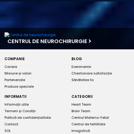
CENTRUL DE NEUROCHIRURGIE
COMPANIE
BLOG
Cariere
Evenimente
Misiune și valori
Chestionare satisfacție
Parteneriate
Sănătatea ta
Produse speciale
INFORMATII
CATEGORII
Informații utile
Heart Team
Termeni și Condiții
Brain Team
Politică de confidențialitate
Centrul Materno-Fetal
Contact
Centrul de fertilitate
SOL
Imagistică