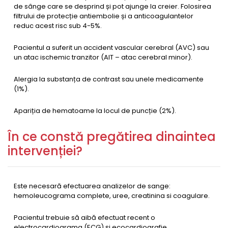
de sânge care se desprind și pot ajunge la creier. Folosirea
filtrului de protecție antiembolie și a anticoagulantelor
reduc acest risc sub 4-5%.
Pacientul a suferit un accident vascular cerebral (AVC) sau
un atac ischemic tranzitor (AIT – atac cerebral minor).
Alergia la substanța de contrast sau unele medicamente
(1%).
Apariția de hematoame la locul de puncție (2%).
În ce constă pregătirea dinaintea
intervenției?
Este necesară efectuarea analizelor de sange:
hemoleucograma complete, uree, creatinina si coagulare.
Pacientul trebuie să aibă efectuat recent o
electrocardiograma (ECG) și ecocardiografie.