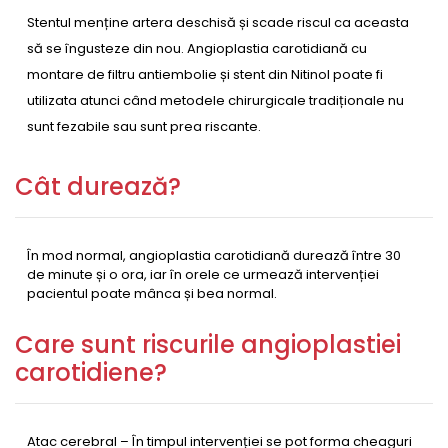
Stentul menține artera deschisă și scade riscul ca aceasta
să se îngusteze din nou. Angioplastia carotidiană cu
montare de filtru antiembolie și stent din Nitinol poate fi
utilizata atunci când metodele chirurgicale tradiționale nu
sunt fezabile sau sunt prea riscante.
Cât durează?
În mod normal, angioplastia carotidiană durează între 30
de minute și o ora, iar în orele ce urmează intervenției
pacientul poate mânca și bea normal.
Care sunt riscurile angioplastiei
carotidiene?
Atac cerebral – În timpul intervenției se pot forma cheaguri