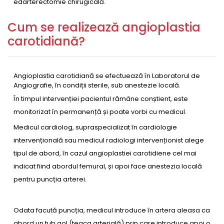
edarterectomie chirugicală.
Cum se realizează angioplastia
carotidiană?
Angioplastia carotidiană se efectuează în Laboratorul de
Angiografie, în condiții sterile, sub anestezie locală.
În timpul intervenției pacientul rămâne conștient, este
monitorizat în permanență și poate vorbi cu medicul.
Medicul cardiolog, supraspecializat în cardiologie
intervențională sau medicul radiologi intervenționist alege
tipul de abord, în cazul angioplastiei carotidiene cel mai
indicat fiind abordul femural, și apoi face anestezia locală
pentru puncția arterei.
Odata facută puncția, medicul introduce în artera aleasa ca
abord un tub gol (teaca arterială) prin care introduce apoi o