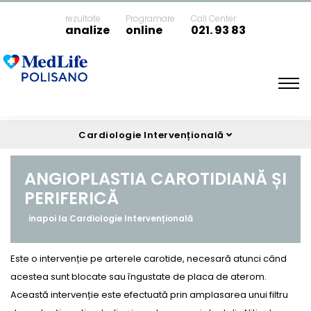
rezultate
Programare
Call Center
analize
online
021. 93 83
Acasa
Angioplastia carotidiană și periferică
Cardiologie Intervențională
ANGIOPLASTIA CAROTIDIANĂ ȘI
PERIFERICĂ
inapoi la Cardiologie Intervențională
Este o intervenție pe arterele carotide, necesară atunci când
acestea sunt blocate sau îngustate de placa de aterom.
Această intervenție este efectuată prin amplasarea unui filtru