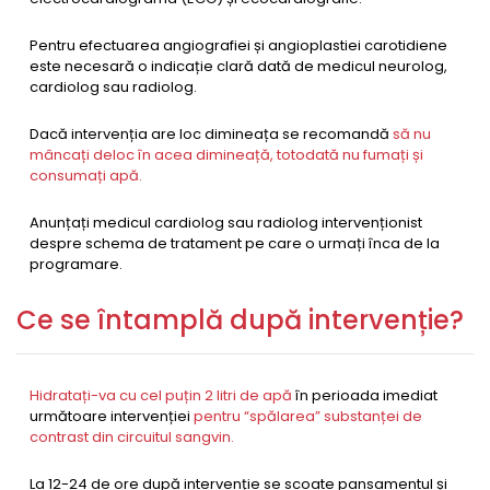
Pentru efectuarea angiografiei și angioplastiei carotidiene
este necesară o indicație clară dată de medicul neurolog,
cardiolog sau radiolog.
Dacă intervenția are loc dimineața se recomandă
să nu
mâncați deloc în acea dimineață, totodată nu fumați și
consumați apă.
Anunțați medicul cardiolog sau radiolog intervenționist
despre schema de tratament pe care o urmați înca de la
programare.
Ce se întamplă după intervenție?
Hidratați-va cu cel puțin 2 litri de apă
în perioada imediat
următoare intervenției
pentru “spălarea” substanței de
contrast din circuitul sangvin.
La 12-24 de ore după intervenție se scoate pansamentul și