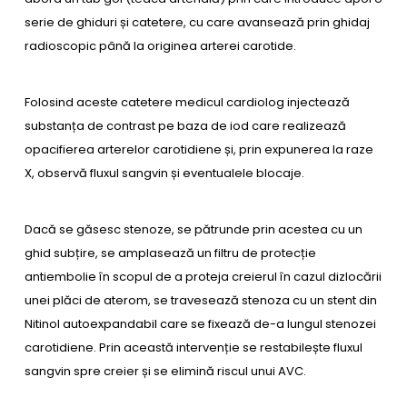
serie de ghiduri și catetere, cu care avansează prin ghidaj
radioscopic până la originea arterei carotide.
Folosind aceste catetere medicul cardiolog injectează
substanța de contrast pe baza de iod care realizează
opacifierea arterelor carotidiene și, prin expunerea la raze
X, observă fluxul sangvin și eventualele blocaje.
Dacă se găsesc stenoze, se pătrunde prin acestea cu un
ghid subțire, se amplasează un filtru de protecție
antiembolie în scopul de a proteja creierul în cazul dizlocării
unei plăci de aterom, se travesează stenoza cu un stent din
Nitinol autoexpandabil care se fixează de-a lungul stenozei
carotidiene. Prin această intervenție se restabilește fluxul
sangvin spre creier și se elimină riscul unui AVC.