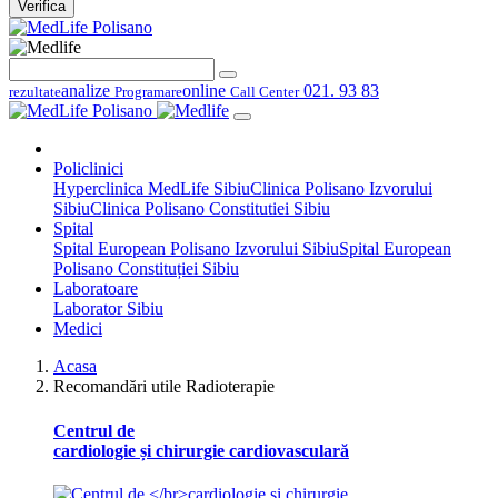
Verifica
analize
online
021. 93 83
rezultate
Programare
Call Center
Policlinici
Hyperclinica MedLife Sibiu
Clinica Polisano Izvorului
Sibiu
Clinica Polisano Constitutiei Sibiu
Spital
Spital European Polisano Izvorului Sibiu
Spital European
Polisano Constituției Sibiu
Laboratoare
Laborator Sibiu
Medici
Acasa
Recomandări utile Radioterapie
Centrul de
cardiologie și chirurgie cardiovasculară