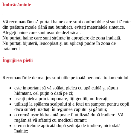
Îmbrăcăminte
Vă recomandăm să purtați haine care sunt confortabile și sunt făcute
din țesătura moale (lână sau bumbac), evitați materialele sintetice.
Alegeți haine care sunt ușor de dezbrăcat.
Nu purtați haine care sunt strâmte în apropiere de zona iradiată.
Nu purtați bijuterii, leucoplast și nu aplicați pudre în zona de
tratament.
Îngrijirea pielii
Recomandările de mai jos sunt utile pe toată periaoda tratamentului.
este important să vă spălați pielea cu apă caldă și săpun
hidratant, cel puțin o dată pe zi;
uscați pielea prin tamponare, fiți gentili, nu frecați;
utilizați la spălarea scalpului și a fetei un șampon pentru copii
dacă sunteți iradiați în regiunea capului și gâtului;
o cremă ușor hidratantă poate fi utilizată după iradiere. Vă
rugăm să vă sfătuiți cu medicul curant;
crema trebuie aplicată după ședința de iradiere, niciodată
înainte;