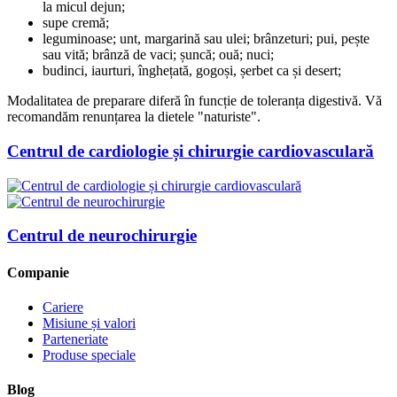
la micul dejun;
supe cremă;
leguminoase; unt, margarină sau ulei; brânzeturi; pui, pește
sau vită; brânză de vaci; șuncă; ouă; nuci;
budinci, iaurturi, înghețată, gogoși, șerbet ca și desert;
Modalitatea de preparare diferă în funcție de toleranța digestivă. Vă
recomandăm renunțarea la dietele "naturiste".
Centrul de cardiologie și chirurgie cardiovasculară
Centrul de neurochirurgie
Companie
Cariere
Misiune și valori
Parteneriate
Produse speciale
Blog