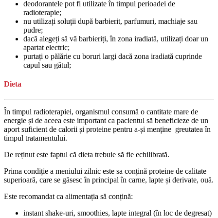
deodorantele pot fi utilizate în timpul perioadei de
radioterapie;
nu utilizați soluții după barbierit, parfumuri, machiaje sau
pudre;
dacă alegeți să vă barbieriți, în zona iradiată, utilizați doar un
apartat electric;
purtați o pălărie cu boruri largi dacă zona iradiată cuprinde
capul sau gâtul;
Dieta
În timpul radioterapiei, organismul consumă o cantitate mare de
energie și de aceea este important ca pacientul să beneficieze de un
aport suficient de calorii și proteine pentru a-și menține greutatea în
timpul tratamentului.
De reținut este faptul că dieta trebuie să fie echilibrată.
Prima condiție a meniului zilnic este sa conțină proteine de calitate
superioară, care se găsesc în principal în carne, lapte și derivate, ouă.
Este recomandat ca alimentația să conțină:
instant shake-uri, smoothies, lapte integral (în loc de degresat)