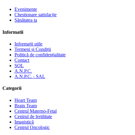
Evenimente
Chestionare satisfacție
Sănătatea ta
Informatii
Informații utile
Termeni și Condiții
Politică de confidențialitate
Contact
SOL
A.N.P.C.
A.N.P.C. - SAL
Categorii
Heart Team
Brain Team
Centrul Materno-Fetal
Centrul de fertilitate
Imagistică
Centrul Oncologic