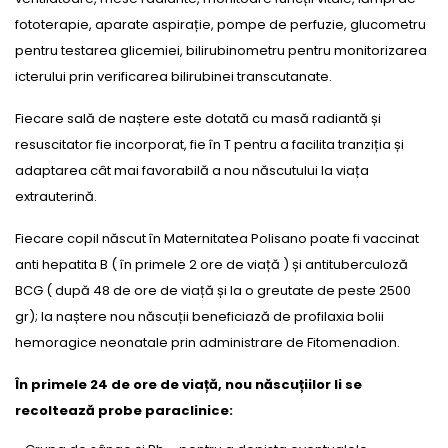
fototerapie, aparate aspirație, pompe de perfuzie, glucometru
pentru testarea glicemiei, bilirubinometru pentru monitorizarea
icterului prin verificarea bilirubinei transcutanate.
Fiecare sală de naștere este dotată cu masă radiantă și
resuscitator fie incorporat, fie în T pentru a facilita tranziția și
adaptarea cât mai favorabilă a nou născutului la viața
extrauterină.
Fiecare copil născut în Maternitatea Polisano poate fi vaccinat
anti hepatita B ( în primele 2 ore de viață ) și antituberculoză
BCG ( după 48 de ore de viață și la o greutate de peste 2500
gr); la naștere nou născuții beneficiază de profilaxia bolii
hemoragice neonatale prin administrare de Fitomenadion.
În primele 24 de ore de viață, nou născuțiilor li se
recoltează probe paraclinice: