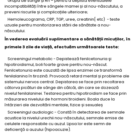
Grupa de sânge și Rh – pentru a depista eventualele
incompatibilități între sângele mamei și al nou-născutului, a
preveni riscurile și complicațiile ulterioare;
Hemoleucograma, CRP, TGP, uree, creatinin[ etc) - teste
uzuale pentru monitorizarea stării de sănătate a nou-
născutului.
În vederea evaluării suplimentare a sănătății micuților, în
primele 3 zile de viață, efectuăm următoarele teste:
Screeningul metabolic - Depistează fenilcetonuria şi
hipotiroidismul, boli foarte grave pentru nou-născut.
Fenilcetonuria este cauzată de lipsa enzimei ce transformă
fenilalanina în tirozină. Provoacă retard mental și probleme ale
sistemului nervos central. Depistarea se face prin recoltarea
câtorva picături de sânge din călcâi, din care se dozează
nivelul fenilalaninei. Testarea pentru hipotiroidism se face prin
măsurarea nivelului de hormoni tiroidieni. Boala duce la
întârzieri ale dezvoltării mentale, fizice și sexualeș
Screeningul audiologic - Constă în detectarea de semnale
acustice la nivelul urechii nou-născutului, semnale emise de
celulele responsabile cu auzul. Lipsa lor este semn de
deficienţă a auzului (hipoacuzie).