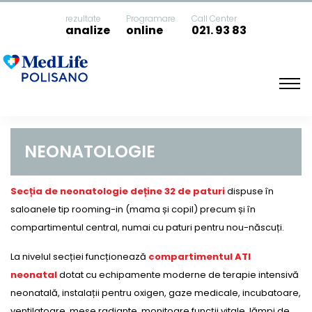
rezultate
Programare
Call Center
analize
online
021. 93 83
Acasa
Neonatologie
NEONATOLOGIE
Secția de neonatologie deține 32 de paturi
dispuse în
saloanele tip rooming-in (mama și copil) precum și în
compartimentul central, numai cu paturi pentru nou-născuți.
La nivelul secției funcționează
compartimentul ATI
neonatal
dotat cu echipamente moderne de terapie intensivă
neonatală, instalații pentru oxigen, gaze medicale, incubatoare,
ventilatoare, mese radiante, monitoare funcții vitale, lămpi de