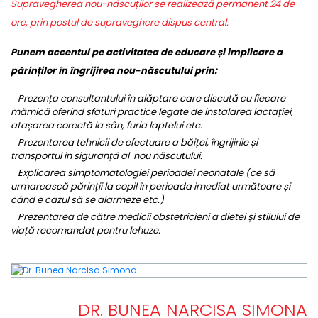
Supravegherea nou-născuților se realizează permanent 24 de
ore, prin postul de supraveghere dispus central.
Punem accentul pe activitatea de educare și implicare a
părinților în îngrijirea nou-născutului prin:
Prezența consultantului în alăptare care discută cu fiecare
mămică oferind sfaturi practice legate de instalarea lactației,
atașarea corectă la sân, furia laptelui etc.
Prezentarea tehnicii de efectuare a băiței, îngrijirile și
transportul în siguranță al nou născutului.
Explicarea simptomatologiei perioadei neonatale (ce să
urmarească părinții la copil în perioada imediat următoare și
când e cazul să se alarmeze etc.)
Prezentarea de către medicii obstetricieni a dietei și stilului de
viață recomandat pentru lehuze.
DR. BUNEA NARCISA SIMONA