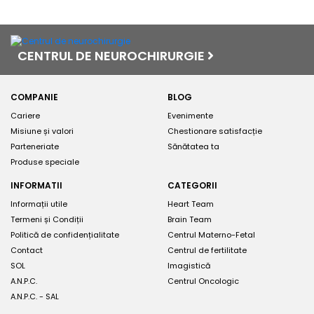
CENTRUL DE NEUROCHIRURGIE
COMPANIE
BLOG
Cariere
Evenimente
Misiune și valori
Chestionare satisfacție
Parteneriate
Sănătatea ta
Produse speciale
INFORMATII
CATEGORII
Informații utile
Heart Team
Termeni și Condiții
Brain Team
Politică de confidențialitate
Centrul Materno-Fetal
Contact
Centrul de fertilitate
SOL
Imagistică
A.N.P.C.
Centrul Oncologic
A.N.P.C. - SAL