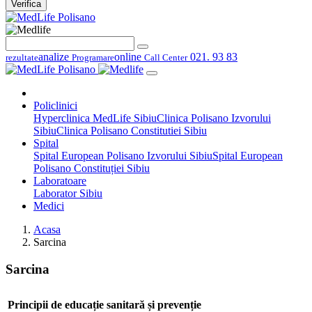
Verifica
analize
online
021. 93 83
rezultate
Programare
Call Center
Policlinici
Hyperclinica MedLife Sibiu
Clinica Polisano Izvorului
Sibiu
Clinica Polisano Constitutiei Sibiu
Spital
Spital European Polisano Izvorului Sibiu
Spital European
Polisano Constituției Sibiu
Laboratoare
Laborator Sibiu
Medici
Acasa
Sarcina
Sarcina
Principii de educație sanitară și prevenție