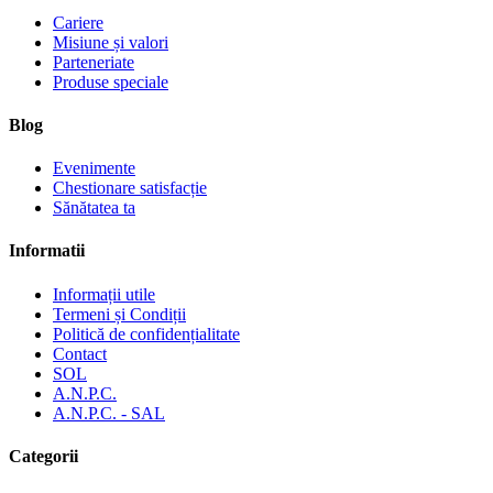
Cariere
Misiune și valori
Parteneriate
Produse speciale
Blog
Evenimente
Chestionare satisfacție
Sănătatea ta
Informatii
Informații utile
Termeni și Condiții
Politică de confidențialitate
Contact
SOL
A.N.P.C.
A.N.P.C. - SAL
Categorii