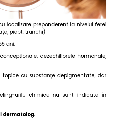
 localizare preponderent la nivelul feței
ţe, piept, trunchi).
55 ani.
concepţionale, dezechilibrele hormonale,
te topice cu substanţe depigmentate, dar
ling-urile chimice nu sunt indicate în
ui dermatolog.