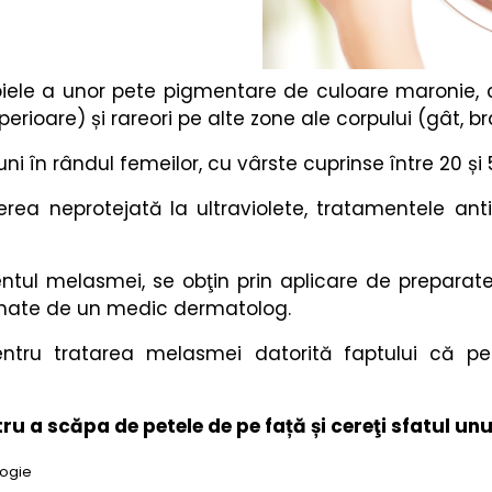
iele a unor pete pigmentare de culoare maronie, cu
rioare) și rareori pe alte zone ale corpului (gât, bra
i în rândul femeilor, cu vârste cuprinse între 20 și 
ea neprotejată la ultraviolete, tratamentele anti
entul melasmei, se obţin prin aplicare de prepara
donate de un medic dermatolog.
ntru tratarea melasmei datorită faptului că pee
u a scăpa de petele de pe față și cereţi sfatul un
logie