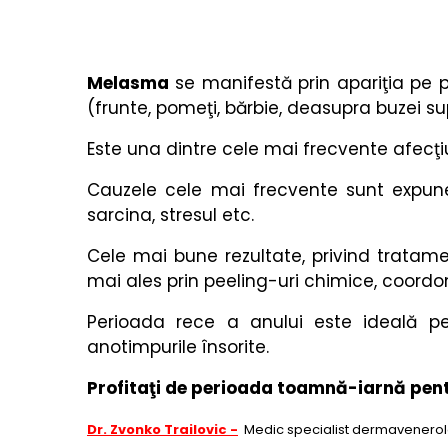
Melasma
se manifestă prin apariţia pe p
(frunte, pomeţi, bărbie, deasupra buzei supe
Este una dintre cele mai frecvente afecţiun
Cauzele cele mai frecvente sunt expuner
sarcina, stresul etc.
Cele mai bune rezultate, privind tratam
mai ales prin peeling-uri chimice, coor
Perioada rece a anului este ideală pe
anotimpurile însorite.
Profitaţi de perioada toamnă-iarnă pentr
Dr. Zvonko Trailovic -
Medic specialist dermavenero