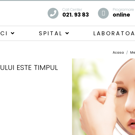
Call Center
Programare
021. 93 83
online
ICI
SPITAL
LABORATO
Acasa
Me
LUI ESTE TIMPUL