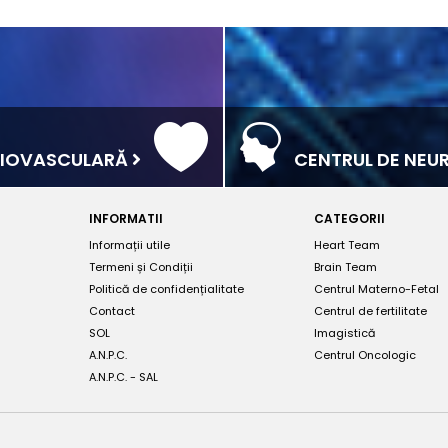
RDIOVASCULARĂ
CENTRUL DE NEU
INFORMATII
CATEGORII
Informații utile
Heart Team
Termeni și Condiții
Brain Team
Politică de confidențialitate
Centrul Materno-Fetal
Contact
Centrul de fertilitate
SOL
Imagistică
A.N.P.C.
Centrul Oncologic
A.N.P.C. - SAL