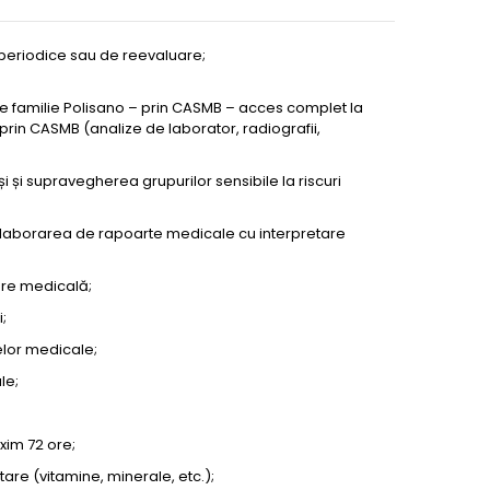
periodice sau de reevaluare;
i de familie Polisano – prin CASMB – acces complet la
 prin CASMB (analize de laborator, radiografii,
și și supravegherea grupurilor sensibile la riscuri
elaborarea de rapoarte medicale cu interpretare
are medicală;
;
lor medicale;
le;
xim 72 ore;
re (vitamine, minerale, etc.);