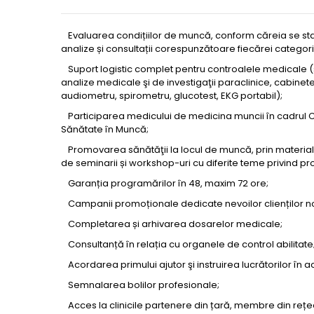
Evaluarea condițiilor de muncă, conform căreia se sta
analize și consultații corespunzătoare fiecărei categori
Suport logistic complet pentru controalele medicale (
analize medicale şi de investigaţii paraclinice, cabinete 
audiometru, spirometru, glucotest, EKG portabil);
Participarea medicului de medicina muncii în cadrul C
Sănătate în Muncă;
Promovarea sănătăţii la locul de muncă, prin material
de seminarii și workshop-uri cu diferite teme privind p
Garanția programărilor în 48, maxim 72 ore;
Campanii promoționale dedicate nevoilor clienților no
Completarea și arhivarea dosarelor medicale;
Consultanță în relația cu organele de control abilitate
Acordarea primului ajutor şi instruirea lucrătorilor în a
Semnalarea bolilor profesionale;
Acces la clinicile partenere din țară, membre din reț