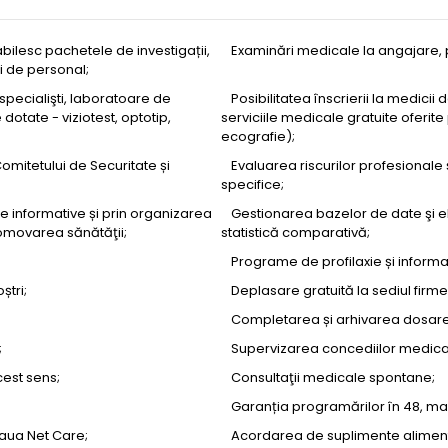
bilesc pachetele de investigații,
Examinări medicale la angajare, 
i de personal;
specialişti, laboratoare de
Posibilitatea înscrierii la medici
dotate - viziotest, optotip,
serviciile medicale gratuite oferite
ecografie);
omitetului de Securitate și
Evaluarea riscurilor profesionale 
specifice;
e informative și prin organizarea
Gestionarea bazelor de date şi 
romovarea sănătăţii;
statistică comparativă;
Programe de profilaxie și inform
ștri;
Deplasare gratuită la sediul firmei
Completarea și arhivarea dosare
;
Supervizarea concediilor medica
cest sens;
Consultaţii medicale spontane;
Garanția programărilor în 48, ma
eaua Net Care;
Acordarea de suplimente alimenta