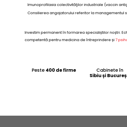
Imunoprofilaxia colectivităţilor industriale (vaccin antig
Consilierea angajatorului referitor la managementul săn
Investim permanent în formarea specialiștilor noștri. E
competentă pentru medicina de întreprindere și
7 psih
Peste
400 de firme
Cabinete în
Sibiu și Bucureș