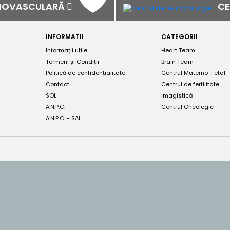
RDIOVASCULARĂ
CE
INFORMATII
CATEGORII
Informații utile
Heart Team
Termeni și Condiții
Brain Team
Politică de confidențialitate
Centrul Materno-Fetal
Contact
Centrul de fertilitate
SOL
Imagistică
A.N.P.C.
Centrul Oncologic
A.N.P.C. - SAL