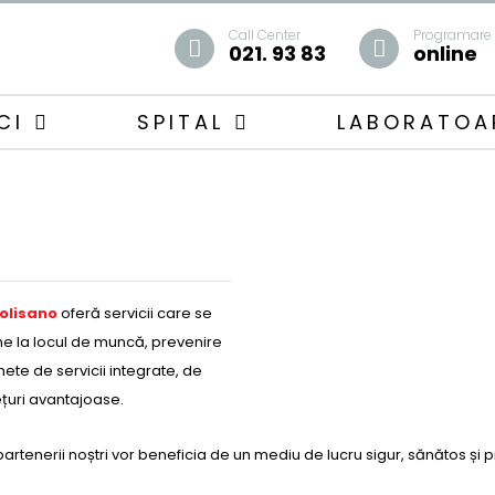
Call Center
Programare
021. 93 83
online
ICI
SPITAL
LABORATO
Polisano
oferă servicii care se
ne la locul de muncă, prevenire
hete de servicii integrate, de
ețuri avantajoase.
partenerii noștri vor beneficia de un mediu de lucru sigur, sănătos și 