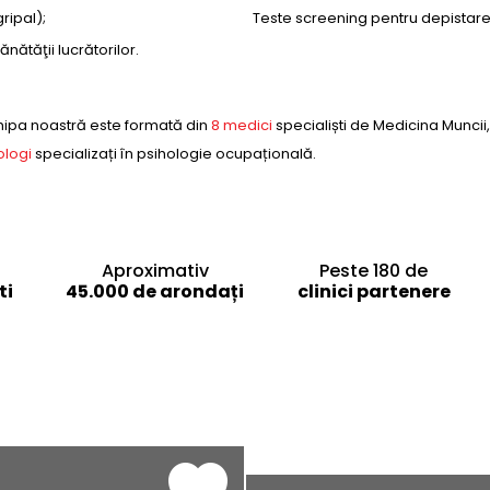
ripal);
Teste screening pentru depistar
ătăţii lucrătorilor.
chipa noastră este formată din
8 medici
specialiști de Medicina Muncii
ologi
specializați în psihologie ocupațională.
Aproximativ
Peste 180 de
ti
45.000 de arondați
clinici partenere