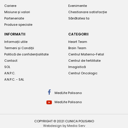
Cariere
Evenimente
Misiune și valori
Chestionare satisfacție
Parteneriate
Sănătatea ta
Produse speciale
INFORMATII
CATEGORII
Informații utile
Heart Team
Termeni și Condiții
Brain Team
Politică de confidențialitate
Centrul Materno-Fetal
Contact
Centrul de fertilitate
SOL
Imagistică
A.N.P.C.
Centrul Oncologic
A.N.P.C. - SAL
MedLife Polisano
MedLife Polisano
COPYRIGHT © 2021 CLINICA POLISANO
Webdesign by Media Serv