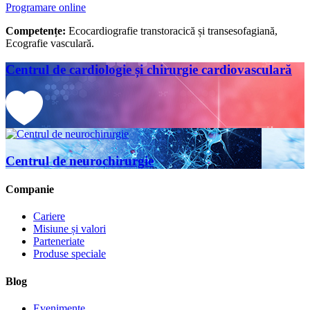
Programare online
Competențe:
Ecocardiografie transtoracică și transesofagiană,
Ecografie vasculară.
Centrul de cardiologie și chirurgie cardiovasculară
Centrul de neurochirurgie
Companie
Cariere
Misiune și valori
Parteneriate
Produse speciale
Blog
Evenimente