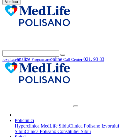
Verifica
analize
online
021. 93 83
rezultate
Programare
Call Center
Policlinici
Hyperclinica MedLife Sibiu
Clinica Polisano Izvorului
Sibiu
Clinica Polisano Constitutiei Sibiu
Spital