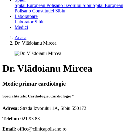
Spital European Polisano Izvorului Sibiu
Spital European
Polisano Constituției Sibiu
Laboratoare
Laborator Sibiu
Medici
Acasa
Dr. Vlădoianu Mircea
Dr. Vlădoianu Mircea
Medic primar cardiologie
Specialitatate: Cardiologie, Cardiologie *
Adresa:
Strada Izvorului 1A, Sibiu 550172
Telefon:
021.93 83
Email:
office@clinicapolisano.ro