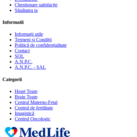
Chestionare satisfacție
Sănătatea ta
Informatii
Informații utile
Termeni și Condiții
Politică de confidențialitate
Contact
SOL
A.N.P.C.
A.N.P.C. - SAL
Categorii
Heart Team
Brain Team
Centrul Materno-Fetal
Centrul de fertilitate
Imagistică
Centrul Oncologic