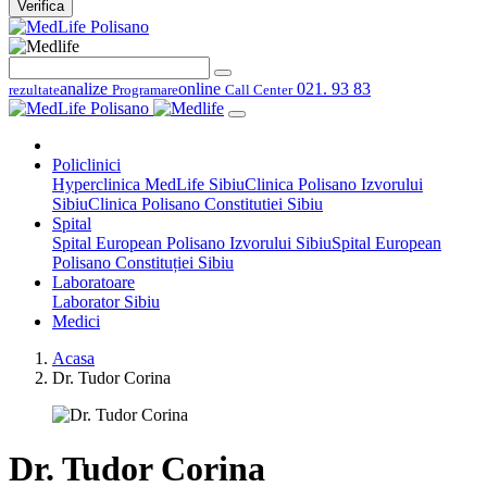
Verifica
analize
online
021. 93 83
rezultate
Programare
Call Center
Policlinici
Hyperclinica MedLife Sibiu
Clinica Polisano Izvorului
Sibiu
Clinica Polisano Constitutiei Sibiu
Spital
Spital European Polisano Izvorului Sibiu
Spital European
Polisano Constituției Sibiu
Laboratoare
Laborator Sibiu
Medici
Acasa
Dr. Tudor Corina
Dr. Tudor Corina