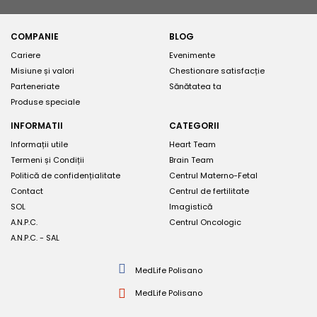
COMPANIE
BLOG
Cariere
Evenimente
Misiune și valori
Chestionare satisfacție
Parteneriate
Sănătatea ta
Produse speciale
INFORMATII
CATEGORII
Informații utile
Heart Team
Termeni și Condiții
Brain Team
Politică de confidențialitate
Centrul Materno-Fetal
Contact
Centrul de fertilitate
SOL
Imagistică
A.N.P.C.
Centrul Oncologic
A.N.P.C. - SAL
MedLife Polisano
MedLife Polisano