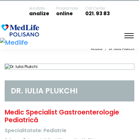
rezultate
Programare
Call Center
analize
online
021. 93 83
Acasa
Dr. Iulia Plukchi
DR. IULIA PLUKCHI
Medic Specialist Gastroenterologie
Pediatrică
Specialitatate: Pediatrie