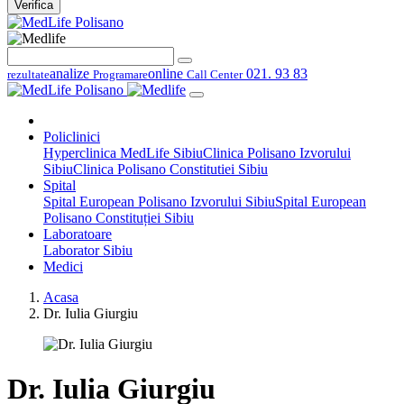
Verifica
analize
online
021. 93 83
rezultate
Programare
Call Center
Policlinici
Hyperclinica MedLife Sibiu
Clinica Polisano Izvorului
Sibiu
Clinica Polisano Constitutiei Sibiu
Spital
Spital European Polisano Izvorului Sibiu
Spital European
Polisano Constituției Sibiu
Laboratoare
Laborator Sibiu
Medici
Acasa
Dr. Iulia Giurgiu
Dr. Iulia Giurgiu