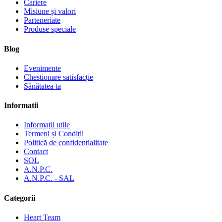
Cariere
Misiune și valori
Parteneriate
Produse speciale
Blog
Evenimente
Chestionare satisfacție
Sănătatea ta
Informatii
Informații utile
Termeni și Condiții
Politică de confidențialitate
Contact
SOL
A.N.P.C.
A.N.P.C. - SAL
Categorii
Heart Team