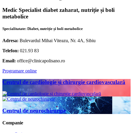
Medic Specialist diabet zaharat, nutriție și boli
metabolice
Specialitatate: Diabet, nutriție și boli metabolice
Adresa:
Bulevardul Mihai Viteazu, Nr. 4A, Sibiu
Telefon:
021.93 83
Email:
office@clinicapolisano.ro
Programare online
Centrul de cardiologie și chirurgie cardiovasculară
Centrul de neurochirurgie
Companie