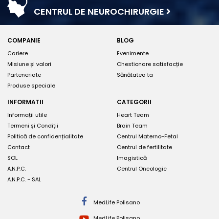
CENTRUL DE NEUROCHIRURGIE
COMPANIE
BLOG
Cariere
Evenimente
Misiune și valori
Chestionare satisfacție
Parteneriate
Sănătatea ta
Produse speciale
INFORMATII
CATEGORII
Informații utile
Heart Team
Termeni și Condiții
Brain Team
Politică de confidențialitate
Centrul Materno-Fetal
Contact
Centrul de fertilitate
SOL
Imagistică
A.N.P.C.
Centrul Oncologic
A.N.P.C. - SAL
MedLife Polisano
MedLife Polisano