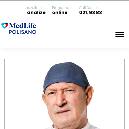
rezultate
Programare
Call Center
analize
online
021. 93 83
Acasa
Dr. Coman Aurel