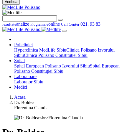
Verifica
analize
online
021. 93 83
rezultate
Programare
Call Center
Policlinici
Hyperclinica MedLife Sibiu
Clinica Polisano Izvorului
Sibiu
Clinica Polisano Constitutiei Sibiu
Spital
Spital European Polisano Izvorului Sibiu
Spital European
Polisano Constituției Sibiu
Laboratoare
Laborator Sibiu
Medici
Acasa
Dr. Boldea
Florentina Claudia