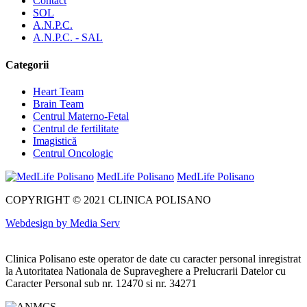
Contact
SOL
A.N.P.C.
A.N.P.C. - SAL
Categorii
Heart Team
Brain Team
Centrul Materno-Fetal
Centrul de fertilitate
Imagistică
Centrul Oncologic
MedLife Polisano
MedLife Polisano
COPYRIGHT © 2021 CLINICA POLISANO
Webdesign by Media Serv
Clinica Polisano este operator de date cu caracter personal inregistrat
la Autoritatea Nationala de Supraveghere a Prelucrarii Datelor cu
Caracter Personal sub nr. 12470 si nr. 34271