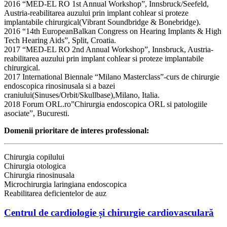
2016 “MED-EL RO 1st Annual Workshop”, Innsbruck/Seefeld,
Austria-reabilitarea auzului prin implant cohlear si proteze
implantabile chirurgical(Vibrant Soundbridge & Bonebridge).
2016 “14th EuropeanBalkan Congress on Hearing Implants & High
Tech Hearing Aids”, Split, Croatia.
2017 “MED-EL RO 2nd Annual Workshop”, Innsbruck, Austria-
reabilitarea auzului prin implant cohlear si proteze implantabile
chirurgical.
2017 International Biennale “Milano Masterclass”-curs de chirurgie
endoscopica rinosinusala si a bazei
craniului(Sinuses/Orbit/Skullbase),Milano, Italia.
2018 Forum ORL.ro”Chirurgia endoscopica ORL si patologiile
asociate”, Bucuresti.
Domenii prioritare de interes professional:
Chirurgia copilului
Chirurgia otologica
Chirurgia rinosinusala
Microchirurgia laringiana endoscopica
Reabilitarea deficientelor de auz
Centrul de cardiologie și chirurgie cardiovasculară