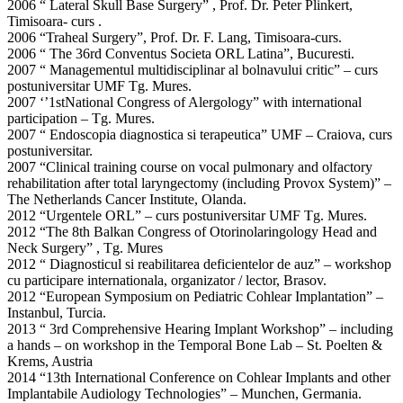
2006 “ Lateral Skull Base Surgery” , Prof. Dr. Peter Plinkert,
Timisoara- curs .
2006 “Traheal Surgery”, Prof. Dr. F. Lang, Timisoara-curs.
2006 “ The 36rd Conventus Societa ORL Latina”, Bucuresti.
2007 “ Managementul multidisciplinar al bolnavului critic” – curs
postuniversitar UMF Tg. Mures.
2007 ‘’1stNational Congress of Alergology” with international
participation – Tg. Mures.
2007 “ Endoscopia diagnostica si terapeutica” UMF – Craiova, curs
postuniversitar.
2007 “Clinical training course on vocal pulmonary and olfactory
rehabilitation after total laryngectomy (including Provox System)” –
The Netherlands Cancer Institute, Olanda.
2012 “Urgentele ORL” – curs postuniversitar UMF Tg. Mures.
2012 “The 8th Balkan Congress of Otorinolaringology Head and
Neck Surgery” , Tg. Mures
2012 “ Diagnosticul si reabilitarea deficientelor de auz” – workshop
cu participare internationala, organizator / lector, Brasov.
2012 “European Symposium on Pediatric Cohlear Implantation” –
Instanbul, Turcia.
2013 “ 3rd Comprehensive Hearing Implant Workshop” – including
a hands – on workshop in the Temporal Bone Lab – St. Poelten &
Krems, Austria
2014 “13th International Conference on Cohlear Implants and other
Implantabile Audiology Technologies” – Munchen, Germania.