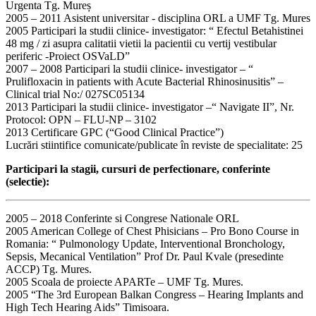
Urgenta Tg. Mureș
2005 – 2011 Asistent universitar - disciplina ORL a UMF Tg. Mures
2005 Participari la studii clinice- investigator: “ Efectul Betahistinei
48 mg / zi asupra calitatii vietii la pacientii cu vertij vestibular
periferic -Proiect OSVaLD”
2007 – 2008 Participari la studii clinice- investigator – “
Prulifloxacin in patients with Acute Bacterial Rhinosinusitis” –
Clinical trial No:/ 027SC05134
2013 Participari la studii clinice- investigator –“ Navigate II”, Nr.
Protocol: OPN – FLU-NP – 3102
2013 Certificare GPC (“Good Clinical Practice”)
Lucrări stiintifice comunicate/publicate în reviste de specialitate: 25
Participari la stagii, cursuri de perfectionare, conferinte
(selectie):
2005 – 2018 Conferinte si Congrese Nationale ORL
2005 American College of Chest Phisicians – Pro Bono Course in
Romania: “ Pulmonology Update, Interventional Bronchology,
Sepsis, Mecanical Ventilation” Prof Dr. Paul Kvale (presedinte
ACCP) Tg. Mures.
2005 Scoala de proiecte APARTe – UMF Tg. Mures.
2005 “The 3rd European Balkan Congress – Hearing Implants and
High Tech Hearing Aids” Timisoara.