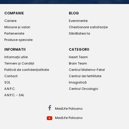
COMPANIE
BLOG
Cariere
Evenimente
Misiune și valori
Chestionare satisfacție
Parteneriate
Sănătatea ta
Produse speciale
INFORMATII
CATEGORII
Informații utile
Heart Team
Termeni și Condiții
Brain Team
Politică de confidențialitate
Centrul Materno-Fetal
Contact
Centrul de fertilitate
SOL
Imagistică
A.N.P.C.
Centrul Oncologic
A.N.P.C. - SAL
MedLife Polisano
MedLife Polisano