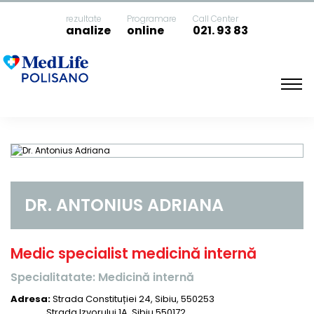
rezultate
Programare
Call Center
analize
online
021. 93 83
Acasa
Dr. Antonius Adriana
DR. ANTONIUS ADRIANA
Medic specialist medicină internă
Specialitatate: Medicină internă
Adresa:
Strada Constituției 24, Sibiu, 550253
Strada Izvorului 1A, Sibiu 550172