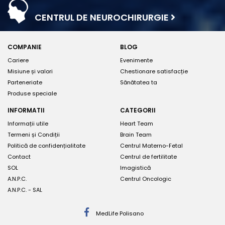
CENTRUL DE NEUROCHIRURGIE
COMPANIE
BLOG
Cariere
Evenimente
Misiune și valori
Chestionare satisfacție
Parteneriate
Sănătatea ta
Produse speciale
INFORMATII
CATEGORII
Informații utile
Heart Team
Termeni și Condiții
Brain Team
Politică de confidențialitate
Centrul Materno-Fetal
Contact
Centrul de fertilitate
SOL
Imagistică
A.N.P.C.
Centrul Oncologic
A.N.P.C. - SAL
MedLife Polisano