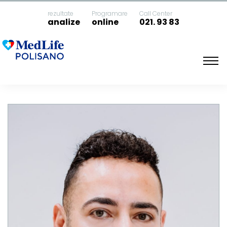
rezultate
Programare
Call Center
analize
online
021. 93 83
Acasa
DR. Al-Darayseh Mohammad