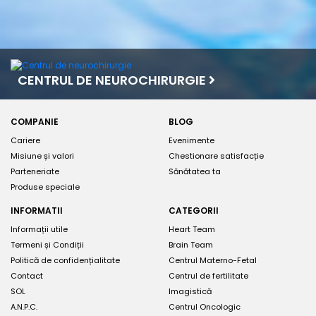
CENTRUL DE NEUROCHIRURGIE
COMPANIE
BLOG
Cariere
Evenimente
Misiune și valori
Chestionare satisfacție
Parteneriate
Sănătatea ta
Produse speciale
INFORMATII
CATEGORII
Informații utile
Heart Team
Termeni și Condiții
Brain Team
Politică de confidențialitate
Centrul Materno-Fetal
Contact
Centrul de fertilitate
SOL
Imagistică
A.N.P.C.
Centrul Oncologic