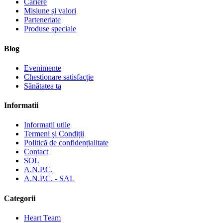
Cariere
Misiune și valori
Parteneriate
Produse speciale
Blog
Evenimente
Chestionare satisfacție
Sănătatea ta
Informatii
Informații utile
Termeni și Condiții
Politică de confidențialitate
Contact
SOL
A.N.P.C.
A.N.P.C. - SAL
Categorii
Heart Team