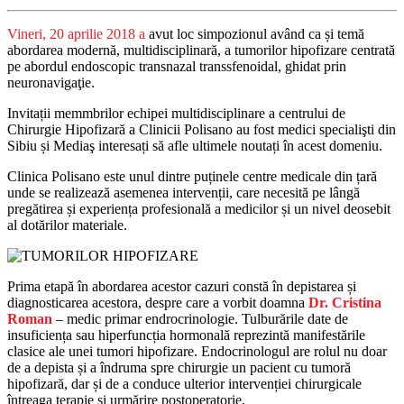
Vineri, 20 aprilie 2018 a
avut loc simpozionul având ca și temă
abordarea modernă, multidisciplinară, a tumorilor hipofizare centrată
pe abordul endoscopic transnazal transsfenoidal, ghidat prin
neuronavigaţie.
Invitații memmbrilor echipei multidisciplinare a centrului de
Chirurgie Hipofizară a Clinicii Polisano au fost medici specialişti din
Sibiu și Mediaş interesați să afle ultimele noutați în acest domeniu.
Clinica Polisano este unul dintre puținele centre medicale din țară
unde se realizează asemenea intervenții, care necesită pe lângă
pregătirea și experiența profesională a medicilor și un nivel deosebit
al dotărilor materiale.
Prima etapă în abordarea acestor cazuri constă în depistarea și
diagnosticarea acestora, despre care a vorbit doamna
Dr. Cristina
Roman
– medic primar endrocrinologie. Tulburările date de
insuficiența sau hiperfuncția hormonală reprezintă manifestările
clasice ale unei tumori hipofizare. Endocrinologul are rolul nu doar
de a depista și a îndruma spre chirurgie un pacient cu tumoră
hipofizară, dar și de a conduce ulterior intervenției chirurgicale
întreaga terapie și urmărire postoperatorie.