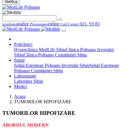
Verifica
analize
online
021. 93 83
rezultate
Programare
Call Center
Policlinici
Hyperclinica MedLife Sibiu
Clinica Polisano Izvorului
Sibiu
Clinica Polisano Constitutiei Sibiu
Spital
Spital European Polisano Izvorului Sibiu
Spital European
Polisano Constituției Sibiu
Laboratoare
Laborator Sibiu
Medici
Acasa
TUMORILOR HIPOFIZARE
TUMORILOR HIPOFIZARE
ABORDUL MODERN