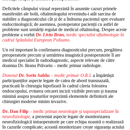
Deficitele câmpului vizual reprezintă în anumite cazuri primele
manifestări ale bolii, oftalmologului revenindu-i atât sarcina de
stabilire a diagnosticului cât și de a îndruma pacientul spre evaluare
endocrinologică; de asemnea, postoperator pacienții cu astfel de
probleme sunt urmăriți regulat de medicul oftalmolog. Despre aceste
probleme a vorbit
Dr. Liviu Bran,
medic specialist oftalmologie în
cadrul Spitalului European Polisano.
Un rol important în confirmarea diagnosticului precum, pregătirea
preoperatorie precum și urmărirea imagistică postoperatorie îl are
medicul specialist în radiodiagnostic, aspecte relevate de către
doamna Dr. Ileana Prăvariu – medic primar radiologie.
Domnul
Dr. Sorin Sabău
– medic primar O.R.L
a împărtășit
participanților aspecte legate de calea de abord transnazală,
practicată în chirurgia hipofizară în cadrul căreia folosirea
endoscopului, evitarea oricarei incizii vizibile precum și trauma
minimă asupra țesuturilor reprezintă elementele definitorii ale
chirurgiei moderne minim invazive.
Dr. Dan Filip
– medic primar neurologie și supraspecializare în
neurofiziologie,
a prezentat aspecte legate de monitorizarea
neurofiziologică intraoperatorie pe care echipa noastră o realizează
în cazurile complicate; această monitorizare crește siguranța actului