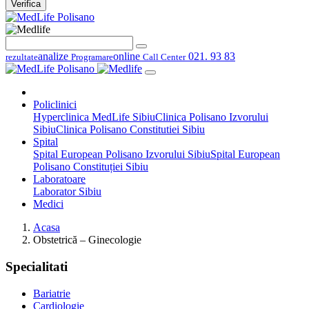
Verifica
analize
online
021. 93 83
rezultate
Programare
Call Center
Policlinici
Hyperclinica MedLife Sibiu
Clinica Polisano Izvorului
Sibiu
Clinica Polisano Constitutiei Sibiu
Spital
Spital European Polisano Izvorului Sibiu
Spital European
Polisano Constituției Sibiu
Laboratoare
Laborator Sibiu
Medici
Acasa
Obstetrică – Ginecologie
Specialitati
Bariatrie
Cardiologie