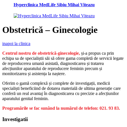
Hyperclinica MedLife Sibiu Mihai Viteazu
Obstetrică – Ginecologie
inapoi la clinica
Centrul nostru de obstetrică-ginecologie,
și-a propus ca prin
echipa sa de specialiștii săi să ofere gama completă de servicii legate
de reproducerea umană asistată, diagnosticarea și tratarea
afecțiunilor aparatului de reproducere feminin precum și
monitorizarea și asistența la naștere.
Oferim o gamă complexă și complete de investigații, medicii
specialiști beneficiind de dotarea materială de ultima generație care
conferă un real avantaj în diagnosticarea cu precizie a afecțiunilor
aparatului genital feminin.
Programările se fac sunând la numărul de telefon: 021. 93 83.
Investigatii