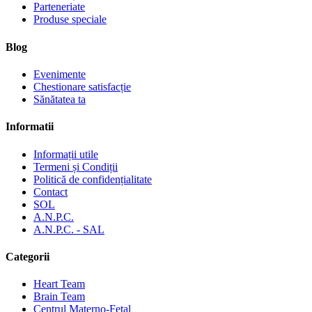
Parteneriate
Produse speciale
Blog
Evenimente
Chestionare satisfacție
Sănătatea ta
Informatii
Informații utile
Termeni și Condiții
Politică de confidențialitate
Contact
SOL
A.N.P.C.
A.N.P.C. - SAL
Categorii
Heart Team
Brain Team
Centrul Materno-Fetal