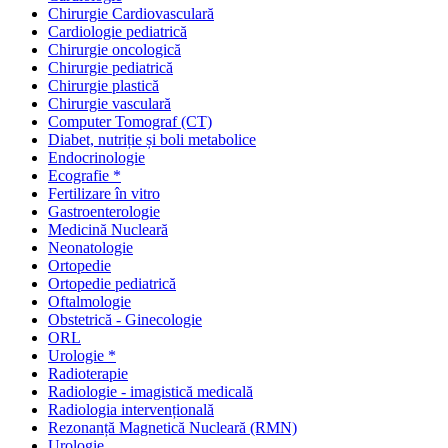
Chirurgie Cardiovasculară
Cardiologie pediatrică
Chirurgie oncologică
Chirurgie pediatrică
Chirurgie plastică
Chirurgie vasculară
Computer Tomograf (CT)
Diabet, nutriție și boli metabolice
Endocrinologie
Ecografie *
Fertilizare în vitro
Gastroenterologie
Medicină Nucleară
Neonatologie
Ortopedie
Ortopedie pediatrică
Oftalmologie
Obstetrică - Ginecologie
ORL
Urologie *
Radioterapie
Radiologie - imagistică medicală
Radiologia intervențională
Rezonanță Magnetică Nucleară (RMN)
Urologie