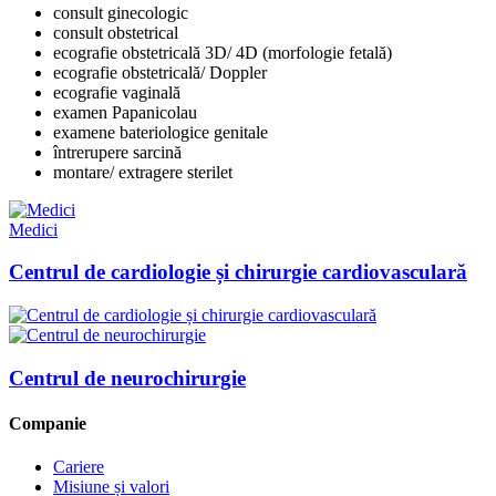
consult ginecologic
consult obstetrical
ecografie obstetricală 3D/ 4D (morfologie fetală)
ecografie obstetricală/ Doppler
ecografie vaginală
examen Papanicolau
examene bateriologice genitale
întrerupere sarcină
montare/ extragere sterilet
Medici
Centrul de cardiologie și chirurgie cardiovasculară
Centrul de neurochirurgie
Companie
Cariere
Misiune și valori