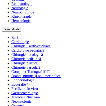
Reumatologie
Neurologie
Neurochirurgie
Kinetoterapie
Hematologie
Specialitati
Bariatrie
Cardiologie
Chirurgie Cardiovasculară
Cardiologie pediatrică
Chirurgie oncologică
Chirurgie pediatrică
Chirurgie plastică
Chirurgie vasculară
Computer Tomograf (CT)
Diabet, nutriție și boli metabolice
Endocrinologie
Ecografie *
Fertilizare în vitro
Gastroenterologie
Medicină Nucleară
Neonatologie
Ortopedie