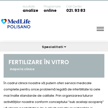
rezultate
Programare
Call Center
analize
online
021. 93 83
Acasa
Fertilizare în vitro
Specialitati
FERTILIZARE ÎN VITRO
inapoi la clinica
În cadrul clinicii noastre vă putem oferi servicii medicale
complete pentru orice problemă legată de infertilitate la cele
mai înalte standarde de calitate. Prin organizarea tuturor
activităților noastre conform conceptului “sub același acoperiș”