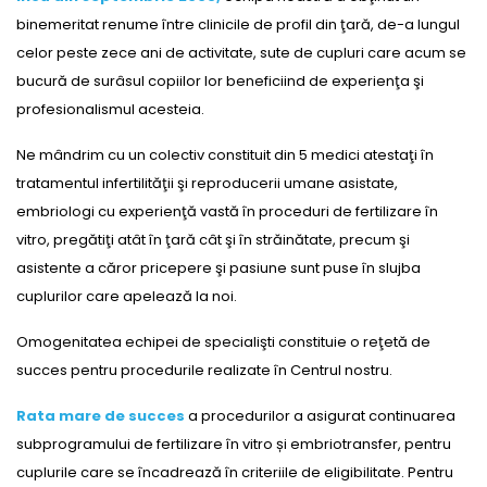
binemeritat renume între clinicile de profil din ţară, de-a lungul
celor peste zece ani de activitate, sute de cupluri care acum se
bucură de surâsul copiilor lor beneficiind de experienţa şi
profesionalismul acesteia.
Ne mândrim cu un colectiv constituit din 5 medici atestaţi în
tratamentul infertilităţii şi reproducerii umane asistate,
embriologi cu experienţă vastă în proceduri de fertilizare în
vitro, pregătiţi atât în ţară cât şi în străinătate, precum şi
asistente a căror pricepere şi pasiune sunt puse în slujba
cuplurilor care apelează la noi.
Omogenitatea echipei de specialişti constituie o reţetă de
succes pentru procedurile realizate în Centrul nostru.
Rata mare de succes
a procedurilor a asigurat continuarea
subprogramului de fertilizare în vitro și embriotransfer, pentru
cuplurile care se încadrează în criteriile de eligibilitate. Pentru