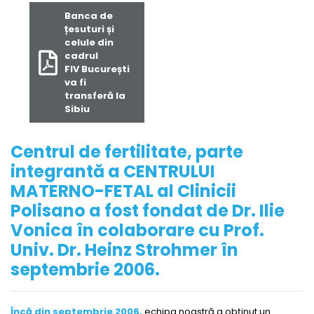
Banca de
țesuturi și
celule din
cadrul
FIV București
va fi
transferă la
Sibiu
Centrul de fertilitate, parte
integrantă a CENTRULUI
MATERNO-FETAL al Clinicii
Polisano a fost fondat de Dr. Ilie
Vonica în colaborare cu Prof.
Univ. Dr. Heinz Strohmer în
septembrie 2006.
Încă din septembrie 2006,
echipa noastră a obţinut un