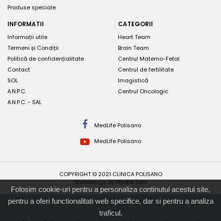
Produse speciale
INFORMATII
CATEGORII
Informații utile
Heart Team
Termeni și Condiții
Brain Team
Politică de confidențialitate
Centrul Materno-Fetal
Contact
Centrul de fertilitate
SOL
Imagistică
A.N.P.C.
Centrul Oncologic
A.N.P.C. - SAL
MedLife Polisano
MedLife Polisano
COPYRIGHT © 2021 CLINICA POLISANO
Webdesign by Media Serv
Folosim cookie-uri pentru a personaliza continutul acestui site,
pentru a oferi functionalitati web specifice, dar si pentru a analiza
traficul.