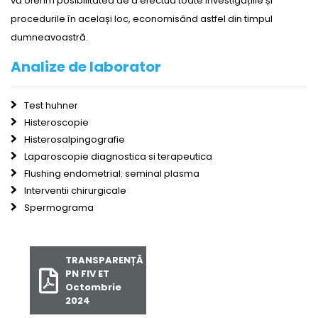
vă oferim posibilitatea de a efectua toate investigațiile și
procedurile în același loc, economisând astfel din timpul
dumneavoastră.
Analize de laborator
Test huhner
Histeroscopie
Histerosalpingografie
Laparoscopie diagnostica si terapeutica
Flushing endometrial: seminal plasma
Interventii chirurgicale
Spermograma
TRANSPARENȚĂ
PN FIV ET
Octombrie
2024