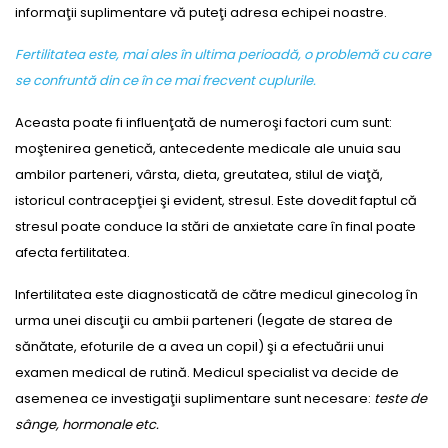
informaţii suplimentare vă puteţi adresa echipei noastre.
Fertilitatea este, mai ales în ultima perioadă, o problemă cu care
se confruntă din ce în ce mai frecvent cuplurile.
Aceasta poate fi influenţată de numeroşi factori cum sunt:
moştenirea genetică, antecedente medicale ale unuia sau
ambilor parteneri, vârsta, dieta, greutatea, stilul de viaţă,
istoricul contracepţiei şi evident, stresul. Este dovedit faptul că
stresul poate conduce la stări de anxietate care în final poate
afecta fertilitatea.
Infertilitatea este diagnosticată de către medicul ginecolog în
urma unei discuţii cu ambii parteneri (legate de starea de
sănătate, efoturile de a avea un copil) şi a efectuării unui
examen medical de rutină. Medicul specialist va decide de
asemenea ce investigaţii suplimentare sunt necesare:
teste de
sânge, hormonale etc.