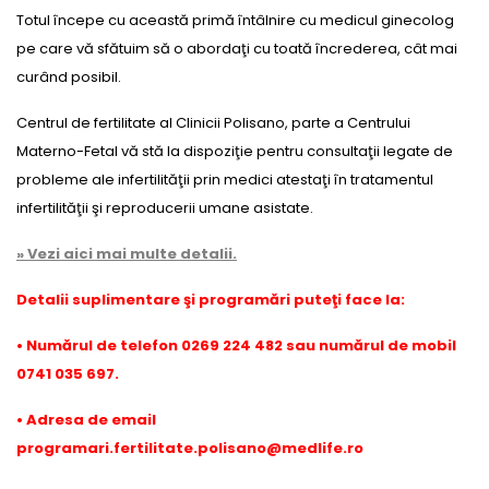
Totul începe cu această primă întâlnire cu medicul ginecolog
pe care vă sfătuim să o abordaţi cu toată încrederea, cât mai
curând posibil.
Centrul de fertilitate al Clinicii Polisano, parte a Centrului
Materno-Fetal vă stă la dispoziţie pentru consultaţii legate de
probleme ale infertilităţii prin medici atestaţi în tratamentul
infertilităţii şi reproducerii umane asistate.
» Vezi aici mai multe detalii.
Detalii suplimentare şi programări puteţi face la:
• Numărul de telefon 0269 224 482 sau numărul de mobil
0741 035 697.
• Adresa de email
programari.fertilitate.polisano@medlife.ro