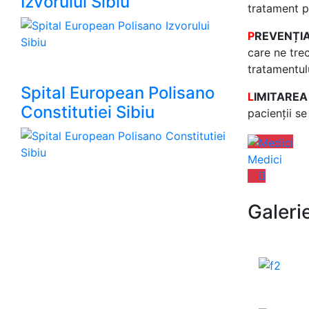
Izvorului Sibiu
tratament p
P
REVENȚI
care ne trec
tratamentulu
Spital European Polisano
L
IMITAREA
Constitutiei Sibiu
pacienții se
Medici
Galeri