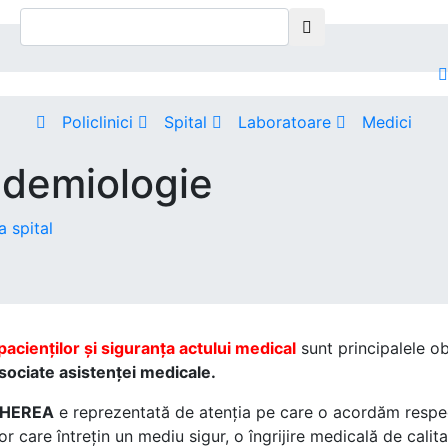
Policlinici
Spital
Laboratoare
Medici
idemiologie
a spital
pacienților și siguranța actului medical
sunt principalele ob
asociate asistenței medicale.
HEREA
e reprezentată de atenția pe care o acordăm respect
r care întrețin un mediu sigur, o îngrijire medicală de calit