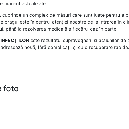
ermanent actualizate.
A
cuprinde un complex de măsuri care sunt luate pentru a prot
e pragul este în centrul atenției noastre de la intrarea în clin
i, până la rezolvarea medicală a fiecărui caz în parte.
 INFECȚIILOR
este rezultatul supravegherii și acțiunilor de
 adresează nouă, fără complicații și cu o recuperare rapidă.
e foto