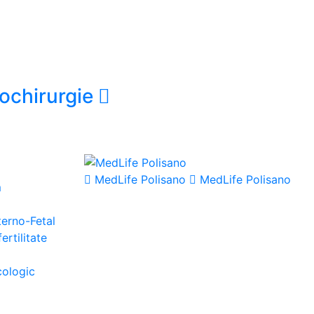
rochirurgie
MedLife Polisano
MedLife Polisano
m
terno-Fetal
ertilitate
cologic