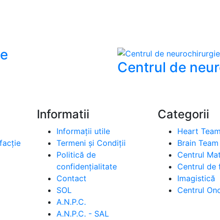
ie
Centrul de neu
Informatii
Categorii
Informații utile
Heart Tea
facție
Termeni și Condiții
Brain Team
Politică de
Centrul Ma
confidențialitate
Centrul de f
Contact
Imagistică
SOL
Centrul On
A.N.P.C.
A.N.P.C. - SAL