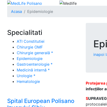
Acasa
Epidemiologie
Specialitati
Ep
ATI Constitutiei
Chirurgie OMF
Chirurgie generală *
inapoi l
Epidemiologie
Gastroenterologie *
Medicină internă *
Urologie *
Hematologie
Protejarea 
infecțiilor 
S
UPRAVEG
Spital European Polisano
protocoalelo