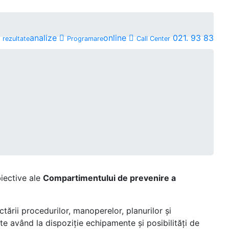
analize
online
021. 93 83
rezultate
Programare
Call Center
iective ale
Compartimentului de prevenire a
ării procedurilor, manoperelor, planurilor și
ate având la dispoziție echipamente și posibilități de