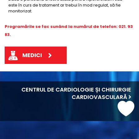
este în curs de tratament ar trebui în mod regulat, să fie
monitorizat.
Programările se fac sunând la numărul d
e telefon: 021. 93
83.
MEDICI
CENTRUL DE CARDIOLOGIE ȘI CHIRURGIE
CARDIOVASCULARĂ