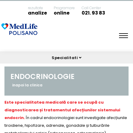
rezultate
Programare
Call Center
analize
online
021. 93 83
Acasa
Endocrinologie
Specialitati
ENDOCRINOLOGIE
inapoi la clinica
Este specialitatea medicală care se ocupă cu
diagnosticarea și tratamentul afecțiunilor sistemului
endocrin.
În cadrul endocrinologiei sunt investigate afecțiunile
tiroidiene, hipofizare, adrenale, gonadale și tulburările