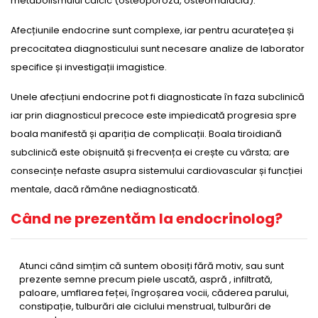
metabolismului calcic (osteoporoza, osteomalacia).
Afecțiunile endocrine sunt complexe, iar pentru acuratețea și
precocitatea diagnosticului sunt necesare analize de laborator
specifice și investigații imagistice.
Unele afecțiuni endocrine pot fi diagnosticate în faza subclinică
iar prin diagnosticul precoce este impiedicată progresia spre
boala manifestă și apariția de complicații. Boala tiroidiană
subclinică este obișnuită și frecvența ei crește cu vârsta; are
consecințe nefaste asupra sistemului cardiovascular și funcției
mentale, dacă rămâne nediagnosticată.
Când ne prezentăm la endocrinolog?
Atunci când simțim că suntem obosiți fără motiv, sau sunt
prezente semne precum piele uscată, aspră , infiltrată,
paloare, umflarea feței, îngroșarea vocii, căderea parului,
constipație, tulburări ale ciclului menstrual, tulburări de