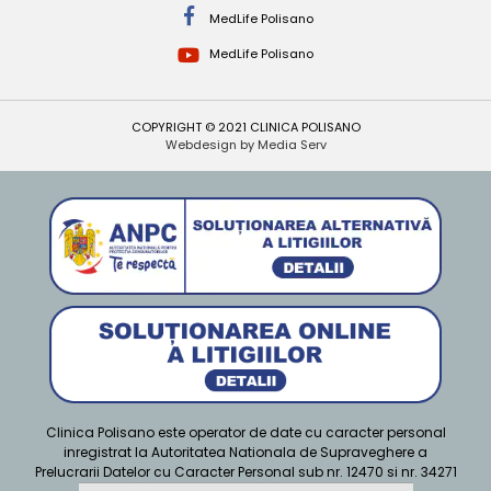
MedLife Polisano
MedLife Polisano
COPYRIGHT © 2021 CLINICA POLISANO
Webdesign by Media Serv
Clinica Polisano este operator de date cu caracter personal
inregistrat la Autoritatea Nationala de Supraveghere a
Prelucrarii Datelor cu Caracter Personal sub nr. 12470 si nr. 34271