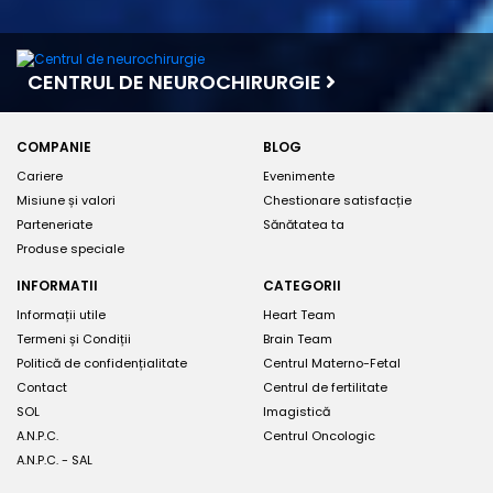
CENTRUL DE NEUROCHIRURGIE
COMPANIE
BLOG
Cariere
Evenimente
Misiune și valori
Chestionare satisfacție
Parteneriate
Sănătatea ta
Produse speciale
INFORMATII
CATEGORII
Informații utile
Heart Team
Termeni și Condiții
Brain Team
Politică de confidențialitate
Centrul Materno-Fetal
Contact
Centrul de fertilitate
SOL
Imagistică
A.N.P.C.
Centrul Oncologic
A.N.P.C. - SAL