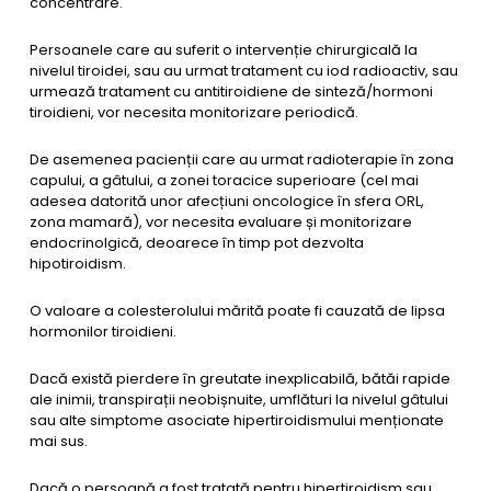
concentrare.
Persoanele care au suferit o intervenție chirurgicală la
nivelul tiroidei, sau au urmat tratament cu iod radioactiv, sau
urmează tratament cu antitiroidiene de sinteză/hormoni
tiroidieni, vor necesita monitorizare periodică.
De asemenea pacienții care au urmat radioterapie în zona
capului, a gâtului, a zonei toracice superioare (cel mai
adesea datorită unor afecțiuni oncologice în sfera ORL,
zona mamară), vor necesita evaluare și monitorizare
endocrinolgică, deoarece în timp pot dezvolta
hipotiroidism.
O valoare a colesterolului mărită poate fi cauzată de lipsa
hormonilor tiroidieni.
Dacă există pierdere în greutate inexplicabilă, bătăi rapide
ale inimii, transpirații neobișnuite, umflături la nivelul gâtului
sau alte simptome asociate hipertiroidismului menționate
mai sus.
Dacă o persoană a fost tratată pentru hipertiroidism sau