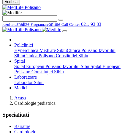
Verifica
analize
online
021. 93 83
rezultate
Programare
Call Center
Policlinici
Hyperclinica MedLife Sibiu
Clinica Polisano Izvorului
Sibiu
Clinica Polisano Constitutiei Sibiu
Spital
Spital European Polisano Izvorului Sibiu
Spital European
Polisano Constituției Sibiu
Laboratoare
Laborator Sibiu
Medici
Acasa
Cardiologie pediatrică
Specialitati
Bariatrie
Cardiologie