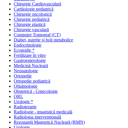
Chirurgie Cardiovasculară
Cardiologie pediatrică
Chirurgie oncologică
Chirurgie pediatrică
Chirurgie plastică
Chirurgie vasculară
Computer Tomograf (CT)
Diabet, nutriție și boli metabolice
Endocrinologie
Ecografie *
Fertilizare în vitro
Gastroenterologie
Medicină Nucleară
Neonatologie
Ortopedie
Ortopedie pediatrică
Oftalmologie
Obstetrică - Ginecologie
ORL
Urologie *
Radioterapie
Radiologie - imagistică medicală
Radiologia intervențională
Rezonanță Magnetică Nucleară (RMN)
Urologie