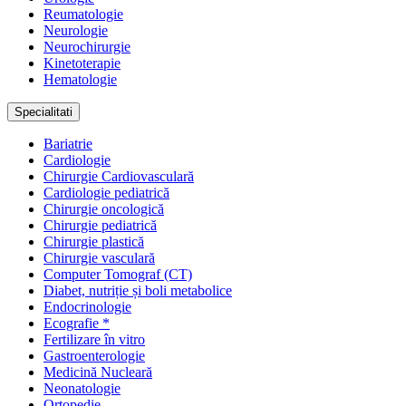
Reumatologie
Neurologie
Neurochirurgie
Kinetoterapie
Hematologie
Specialitati
Bariatrie
Cardiologie
Chirurgie Cardiovasculară
Cardiologie pediatrică
Chirurgie oncologică
Chirurgie pediatrică
Chirurgie plastică
Chirurgie vasculară
Computer Tomograf (CT)
Diabet, nutriție și boli metabolice
Endocrinologie
Ecografie *
Fertilizare în vitro
Gastroenterologie
Medicină Nucleară
Neonatologie
Ortopedie