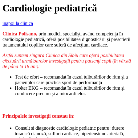
Cardiologie pediatrică
inapoi la clinica
Clinica Polisano,
prin medicii specialiști având competența în
cardiologie pediatrică, oferă posibilitatea dignosticării și prescrierii
tratamentului copiilor care suferă de afecțiuni cardiace.
Astfel suntem singura Clinica din Sibiu care oferă posibilitatea
efectuării următoarelor investigații pentru pacienți copii (în vârstă
de până la 18 ani):
Test de efort – recomandat în cazul tulburărilor de ritm și a
pacienților care practică sport de performanță
Holter EKG – recomandat în cazul tulburărilor de ritm și
conducere precum și a miocarditelor.
Principalele investigații constau în:
Consult și diagnostic cardiologic pediatric pentru: durere
toracică cianoză, sufluri cardiace, hipertensiune arterială,