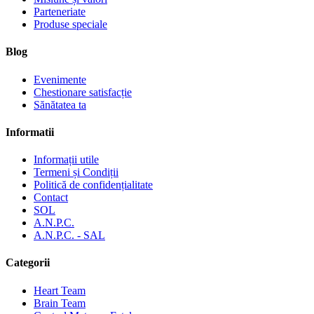
Parteneriate
Produse speciale
Blog
Evenimente
Chestionare satisfacție
Sănătatea ta
Informatii
Informații utile
Termeni și Condiții
Politică de confidențialitate
Contact
SOL
A.N.P.C.
A.N.P.C. - SAL
Categorii
Heart Team
Brain Team