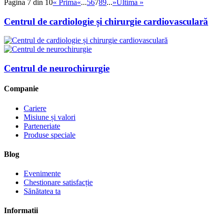
Pagina 7 din 10
« Prima
«
...
5
6
7
8
9
...
»
Ultima »
Centrul de cardiologie și chirurgie cardiovasculară
Centrul de neurochirurgie
Companie
Cariere
Misiune și valori
Parteneriate
Produse speciale
Blog
Evenimente
Chestionare satisfacție
Sănătatea ta
Informatii