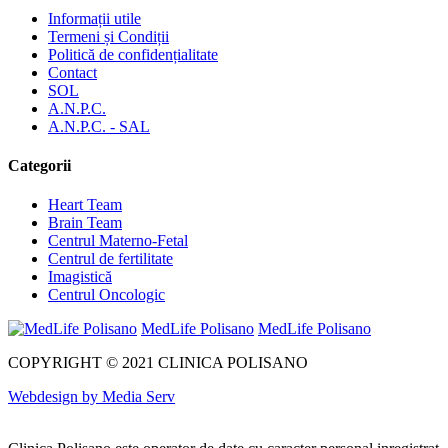
Informații utile
Termeni și Condiții
Politică de confidențialitate
Contact
SOL
A.N.P.C.
A.N.P.C. - SAL
Categorii
Heart Team
Brain Team
Centrul Materno-Fetal
Centrul de fertilitate
Imagistică
Centrul Oncologic
MedLife Polisano
MedLife Polisano
COPYRIGHT © 2021 CLINICA POLISANO
Webdesign by Media Serv