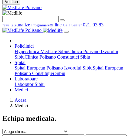
Verifica
analize
online
021. 93 83
rezultate
Programare
Call Center
Policlinici
Hyperclinica MedLife Sibiu
Clinica Polisano Izvorului
Sibiu
Clinica Polisano Constitutiei Sibiu
Spital
Spital European Polisano Izvorului Sibiu
Spital European
Polisano Constituției Sibiu
Laboratoare
Laborator Sibiu
Medici
Acasa
Medici
Echipa medicala.