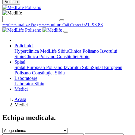
Verifica
analize
online
021. 93 83
rezultate
Programare
Call Center
Policlinici
Hyperclinica MedLife Sibiu
Clinica Polisano Izvorului
Sibiu
Clinica Polisano Constitutiei Sibiu
Spital
Spital European Polisano Izvorului Sibiu
Spital European
Polisano Constituției Sibiu
Laboratoare
Laborator Sibiu
Medici
Acasa
Medici
Echipa medicala.