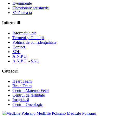
Evenimente
Chestionare satisfacție
Sănătatea ta
Informatii
Informații utile
Termeni și Condiții
Politică de confidențialitate
Contact
SOL
A.N.P.C.
A.N.P.C. - SAL
Categorii
Heart Team
Brain Team
Centrul Materno-Fetal
Centrul de fertilitate
Imagistică
Centrul Oncologic
MedLife Polisano
MedLife Polisano