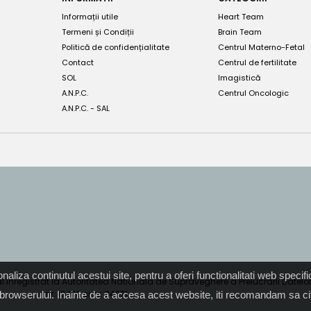
Informații utile
Heart Team
Termeni și Condiții
Brain Team
Politică de confidențialitate
Centrul Materno-Fetal
Contact
Centrul de fertilitate
SOL
Imagistică
A.N.P.C.
Centrul Oncologic
A.N.P.C. - SAL
liza continutul acestui site, pentru a oferi functionalitati web specific
 inregistrat la Autoritatea Nationala de Supraveghere a Prelucrarii Datel
nr. 12470 si nr. 34271
le browserului. Inainte de a accesa acest website, iti recomandam sa ci