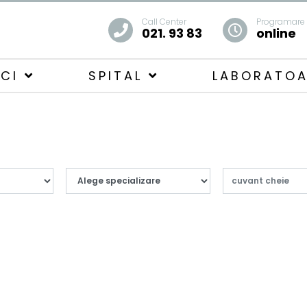
Call Center
Programare
021. 93 83
online
ICI
SPITAL
LABORATO