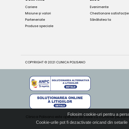
Cariere
Evenimente
Misiune și valori
Chestionare satisfacție
Parteneriate
Sănătatea ta
Produse speciale
COPYRIGHT © 2021 CLINICA POLISANO
Folosim cookie-uri pentru a persona
Clinica Polisano este operator de date cu caracter personal
Cookie-urile pot fi dezactivate oricand din setari