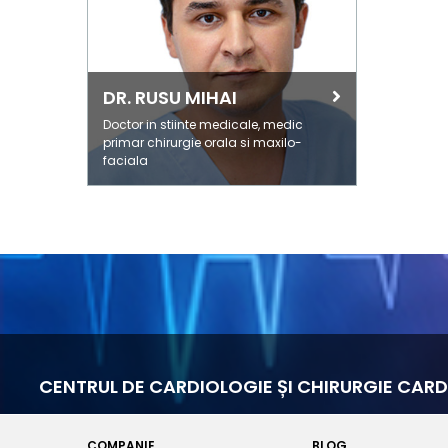
DR. RUSU MIHAI
Doctor in stiinte medicale, medic
primar chirurgie orala si maxilo-
faciala
CENTRUL DE CARDIOLOGIE ȘI CHIRURGIE CA
COMPANIE
BLOG