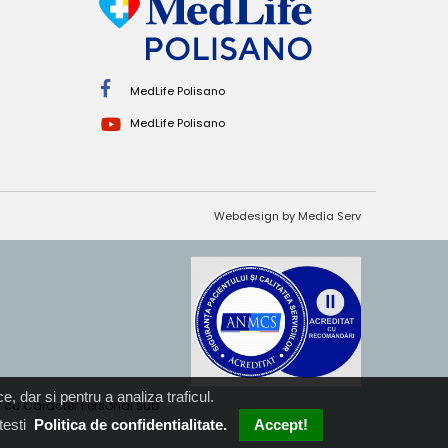
MedLife Polisano
MedLife Polisano
Webdesign by Media Serv
e, dar si pentru a analiza traficul.
or cu Caracter Personal sub
testi
Politica de confidentialitate.
Accept!