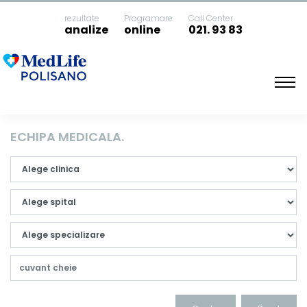
rezultate
Programare
Call Center
analize
online
021. 93 83
Acasa
Medici
ECHIPA MEDICALA.