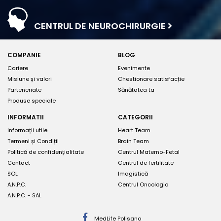
CENTRUL DE NEUROCHIRURGIE
COMPANIE
BLOG
Cariere
Evenimente
Misiune și valori
Chestionare satisfacție
Parteneriate
Sănătatea ta
Produse speciale
INFORMATII
CATEGORII
Informații utile
Heart Team
Termeni și Condiții
Brain Team
Politică de confidențialitate
Centrul Materno-Fetal
Contact
Centrul de fertilitate
SOL
Imagistică
A.N.P.C.
Centrul Oncologic
A.N.P.C. - SAL
MedLife Polisano