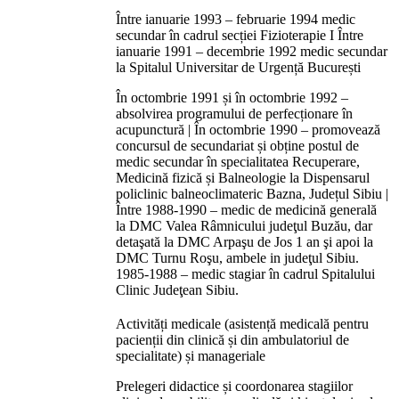
Între ianuarie 1993 – februarie 1994 medic
secundar în cadrul secției Fizioterapie I Între
ianuarie 1991 – decembrie 1992 medic secundar
la Spitalul Universitar de Urgență București
În octombrie 1991 și în octombrie 1992 –
absolvirea programului de perfecționare în
acupunctură | În octombrie 1990 – promovează
concursul de secundariat și obține postul de
medic secundar în specialitatea Recuperare,
Medicină fizică și Balneologie la Dispensarul
policlinic balneoclimateric Bazna, Județul Sibiu |
Între 1988-1990 – medic de medicină generală
la DMC Valea Râmnicului judeţul Buzău, dar
detaşată la DMC Arpaşu de Jos 1 an şi apoi la
DMC Turnu Roşu, ambele in judeţul Sibiu.
1985-1988 – medic stagiar în cadrul Spitalului
Clinic Judeţean Sibiu.
Activități medicale (asistență medicală pentru
pacienții din clinică și din ambulatoriul de
specialitate) și manageriale
Prelegeri didactice și coordonarea stagiilor