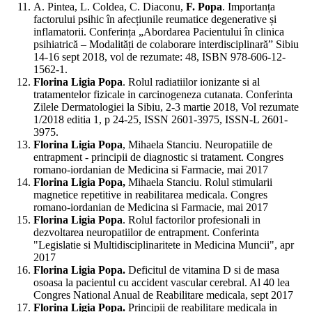
A. Pintea, L. Coldea, C. Diaconu,
F. Popa
. Importanța
factorului psihic în afecțiunile reumatice degenerative și
inflamatorii. Conferința „Abordarea Pacientului în clinica
psihiatrică – Modalități de colaborare interdisciplinară” Sibiu
14-16 sept 2018, vol de rezumate: 48, ISBN 978-606-12-
1562-1.
Florina Ligia Popa
. Rolul radiatiilor ionizante si al
tratamentelor fizicale in carcinogeneza cutanata. Conferinta
Zilele Dermatologiei la Sibiu, 2-3 martie 2018, Vol rezumate
1/2018 editia 1, p 24-25, ISSN 2601-3975, ISSN-L 2601-
3975.
Florina Ligia Popa
, Mihaela Stanciu. Neuropatiile de
entrapment - principii de diagnostic si tratament. Congres
romano-iordanian de Medicina si Farmacie, mai 2017
Florina Ligia Popa,
Mihaela Stanciu. Rolul stimularii
magnetice repetitive in reabilitarea medicala. Congres
romano-iordanian de Medicina si Farmacie, mai 2017
Florina Ligia Popa
. Rolul factorilor profesionali in
dezvoltarea neuropatiilor de entrapment. Conferinta
"Legislatie si Multidisciplinaritete in Medicina Muncii", apr
2017
Florina Ligia Popa.
Deficitul de vitamina D si de masa
osoasa la pacientul cu accident vascular cerebral. Al 40 lea
Congres National Anual de Reabilitare medicala, sept 2017
Florina Ligia Popa.
Principii de reabilitare medicala in