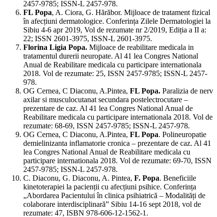
2457-9785; ISSN-L 2457-978.
FL Popa
, A. Ciora, G. Hărăbor. Mijloace de tratament fizical
în afecțiuni dermatologice. Conferința Zilele Dermatologiei la
Sibiu 4-6 apr 2019, Vol de rezumate nr 2/2019, Ediția a II a:
22; ISSN 2601-3975, ISSN-L 2601-3975.
Florina Ligia Popa.
Mijloace de reabilitare medicala in
tratamentul durerii neuropate. Al 41 lea Congres National
Anual de Reabilitare medicala cu participare internationala
2018. Vol de rezumate: 25, ISSN 2457-9785; ISSN-L 2457-
978.
OG Cernea, C Diaconu, A.Pintea,
FL Popa.
Paralizia de nerv
axilar si musculocutanat secundara postelectrocutare –
prezentare de caz. Al 41 lea Congres National Anual de
Reabilitare medicala cu participare internationala 2018. Vol de
rezumate: 68-69, ISSN 2457-9785; ISSN-L 2457-978.
OG Cernea, C Diaconu, A.Pintea,
FL Popa
. Polineuropatie
demielinizanta inflamatorie cronica – prezentare de caz. Al 41
lea Congres National Anual de Reabilitare medicala cu
participare internationala 2018. Vol de rezumate: 69-70, ISSN
2457-9785; ISSN-L 2457-978.
C. Diaconu, G. Diaconu, A. Pintea,
F. Popa
. Beneficiile
kinetoterapiei la pacienții cu afecțiuni psihice. Conferința
„Abordarea Pacientului în clinica psihiatrică – Modalități de
colaborare interdisciplinară” Sibiu 14-16 sept 2018, vol de
rezumate: 47, ISBN 978-606-12-1562-1.