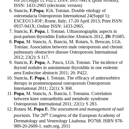
vol 26 (Suppl 1): P625. ISSN: 0937-941X (print version),
ISSN: 1433-2965 (electronic version)
Stanciu,
F.Popa
, IGh. Totoian. Double etiology of
osteomalacia Osteoporosis International 24(Suppl 1);
ESCEO13-IOF; Rome, Italy; 17-20 April 2013; Print ISSN:
0937-941X; Online ISSN: 1433-2965.
Stanciu,
F. Popa
, I. Totoian. Ultrasonographic aspects in
post-partum thyroiditis Endocrine Abstracts 2012,
29:
P1685.
Popa
, M. Stanciu, A. Banciu, M. Rotaru, S. Brescan, I.Gh.
Totoian. Association between male osteoporosis and chronic
pulmonary obstructive disease Osteoporosis International
2012; 23(2): S 117.
Stanciu,
F. Popa
, A. Pascu, I.Gh. Totoian. The incidence of
thyroid nodules in autoimmune thyroiditis in one endemic
area Endocrine abstracts 2011; 26: P422.
Stanciu,
F. Popa
, I. Totoian. The efficacy of antiresorbtive
therapy in postmenopausal osteoporosis Osteoporosis
International 2011; 22(1): S 368.
Popa
, M. Stanciu, A. Banciu, I. Totoianu. Correlation
between knee osteoarthritis and metabolic syndrome
Osteoporosis International 2011; 22(1): S 283.
Rotaru M,
Popa F.
The assessment and management of nail
th
psoriasis
. The 20
Congress of the European Academy of
Dermatology and Venerology Lisabona. PO768. ISBN 978-
989-20-2609-1. eadv.org, 2011