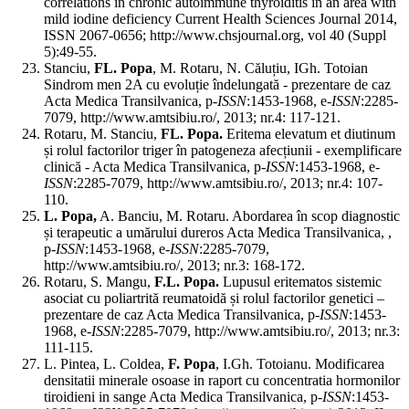
correlations in chronic autoimmune thyroiditis in an area with
mild iodine deficiency Current Health Sciences Journal 2014,
ISSN 2067-0656; http://www.chsjournal.org, vol 40 (Suppl
5):49-55.
Stanciu,
FL. Popa
, M. Rotaru, N. Căluțiu, IGh. Totoian
Sindrom men 2A cu evoluție îndelungată - prezentare de caz
Acta Medica Transilvanica, p-
ISSN
:1453-1968, e-
ISSN
:2285-
7079, http://www.amtsibiu.ro/, 2013; nr.4: 117-121.
Rotaru, M. Stanciu,
FL. Popa.
Eritema elevatum et diutinum
și rolul factorilor triger în patogeneza afecțiunii - exemplificare
clinică - Acta Medica Transilvanica, p-
ISSN
:1453-1968, e-
ISSN
:2285-7079, http://www.amtsibiu.ro/, 2013; nr.4: 107-
110.
L. Popa,
A. Banciu, M. Rotaru. Abordarea în scop diagnostic
și terapeutic a umărului dureros Acta Medica Transilvanica, ,
p-
ISSN
:1453-1968, e-
ISSN
:2285-7079,
http://www.amtsibiu.ro/, 2013; nr.3: 168-172.
Rotaru, S. Mangu,
F.L. Popa.
Lupusul eritematos sistemic
asociat cu poliartrită reumatoidă și rolul factorilor genetici –
prezentare de caz Acta Medica Transilvanica, p-
ISSN
:1453-
1968, e-
ISSN
:2285-7079, http://www.amtsibiu.ro/, 2013; nr.3:
111-115.
L. Pintea, L. Coldea,
F. Popa
, I.Gh. Totoianu. Modificarea
densitatii minerale osoase in raport cu concentratia hormonilor
tiroidieni in sange Acta Medica Transilvanica, p-
ISSN
:1453-