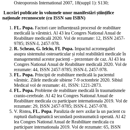
Osteoporosis International 2007, 18(suppl 1): S130;
Lucrări publicate în volumele unor manifestări științifice
naționale recunoscute (cu ISSN sau ISBN)
FL. Popa.
Factori care influențează procesul de reabilitare
medicală la vârstnici. Al 43 lea Congres National Anual de
Reabilitare medicală 2020. Vol de rezumate: 12, ISSN 2457-
9785; ISSN-L 2457-978.
R. Scheau, G. Ielciu, FL Popa.
Impactul acromegaliei
asupra sistemului osteoarticular și rolul reabilitării medicale în
managementul acestor pacienți – prezentare de caz. Al 43 lea
Congres National Anual de Reabilitare medicală 2020. Vol de
rezumate: 44, ISSN 2457-9785; ISSN-L 2457-978.
FL. Popa.
Principii de reabilitare medicală la pacientul
vârstnic. Zilele medicale sibiene 7-9 octombrie 2020. Sibiul
Medical vol de rezumate: 41, ISSN: 1221-2873.
FL. Popa.
Probleme de reabilitare medicală în traumatismele
cranio-cerebrale. Al 42 lea Congres National Anual de
Reabilitare medicala cu participare internationala 2019. Vol de
rezumate: 29, ISSN 2457-9785; ISSN-L 2457-978.
V. Ristea
, FL. Popa
. Paralizia de nerv axilar la un pacient cu
ruptură diafragmatică secundară postraumatică operată. Al 42
lea Congres National Anual de Reabilitare medicala cu
participare internationala 2019. Vol de rezumate: 65, ISSN