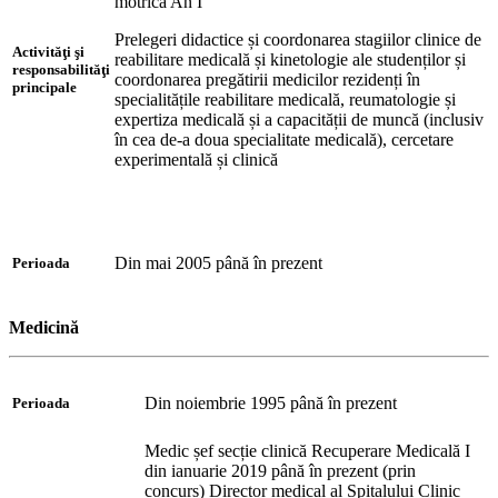
motrică An I
Prelegeri didactice și coordonarea stagiilor clinice de
Activităţi şi
reabilitare medicală și kinetologie ale studenților și
responsabilităţi
coordonarea pregătirii medicilor rezidenți în
principale
specialitățile reabilitare medicală, reumatologie și
expertiza medicală și a capacității de muncă (inclusiv
în cea de-a doua specialitate medicală), cercetare
experimentală și clinică
Din mai 2005 până în prezent
Perioada
Medicină
Din noiembrie 1995 până în prezent
Perioada
Medic șef secție clinică Recuperare Medicală I
din ianuarie 2019 până în prezent (prin
concurs) Director medical al Spitalului Clinic