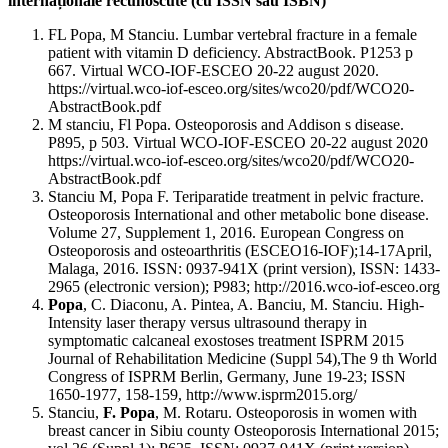
internaționale recunoscute (cu ISSN sau ISBN)
FL Popa, M Stanciu. Lumbar vertebral fracture in a female
patient with vitamin D deficiency. AbstractBook. P1253 p
667. Virtual WCO-IOF-ESCEO 20-22 august 2020.
https://virtual.wco-iof-esceo.org/sites/wco20/pdf/WCO20-
AbstractBook.pdf
M stanciu, Fl Popa. Osteoporosis and Addison s disease.
P895, p 503. Virtual WCO-IOF-ESCEO 20-22 august 2020
https://virtual.wco-iof-esceo.org/sites/wco20/pdf/WCO20-
AbstractBook.pdf
Stanciu M, Popa F. Teriparatide treatment in pelvic fracture.
Osteoporosis International and other metabolic bone disease.
Volume 27, Supplement 1, 2016. European Congress on
Osteoporosis and osteoarthritis (ESCEO16-IOF);14-17April,
Malaga, 2016. ISSN: 0937-941X (print version), ISSN: 1433-
2965 (electronic version); P983; http://2016.wco-iof-esceo.org
Popa
, C. Diaconu, A. Pintea, A. Banciu, M. Stanciu. High-
Intensity laser therapy versus ultrasound therapy in
symptomatic calcaneal exostoses treatment ISPRM 2015
Journal of Rehabilitation Medicine (Suppl 54),The 9 th World
Congress of ISPRM Berlin, Germany, June 19-23; ISSN
1650-1977, 158-159, http://www.isprm2015.org/
Stanciu,
F. Popa
, M. Rotaru. Osteoporosis in women with
breast cancer in Sibiu county Osteoporosis International 2015;