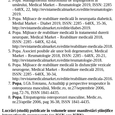
Popa. Managementul sindromului de impingement al
umărului, Medical Market – Reumatologie 2019, ISSN: 2285
- 648X, 22, http://revistamedicalmarket.ro/editie/reumatologie-
2019.
Popa. Mijloace de reabilitare medicală în neuropatia diabetică,
Medial Market – Diabet 2019, ISSN: 2285 - 648X, 35-36,
http://revistamedicalmarket.ro/editie/diabet-2019.
Popa. Mijloace de reabilitare medicală în tratamentul durerii
neuropate, Medical Market – Reabilitare medicală 2018,
ISSN: 2285 - 648X, 62-64,
http://revistamedicalmarket.ro/editie/reabilitare-medicala-2018.
Popa. Asocieri posibile ale unor boli degenerative, Medical
Market – Reumatologie 2018, ISSN: 2285 - 648X, 20-21,
http://revistamedicalmarket.ro/editie/reumatologie-2018.
Popa. Mijloace de reabilitare medicală în disfuncțiile vezicale
neurogene, Medical Market – Reabilitare medicală 2016,
ISSN: 2285 - 648X, 30-34,
http://revistamedicalmarket.ro/editie/reabilitare-medicala-2016.
Popa
, I.Gh.Totoianu, Actualităţi şi perspective terapeutice în
osteoporoza masculină, Medic.ro, nr.27/septembrie 2006,
pag.72-76, ISSN 1841-4435.
Popa
, Etiopatogenia osteoporozei masculine, Medic.ro,
nr.23/aprilie 2006, pag 36-38, ISSN 1841-4435.
Lucrări (studii) publicate în volumele unor manifestări științifice