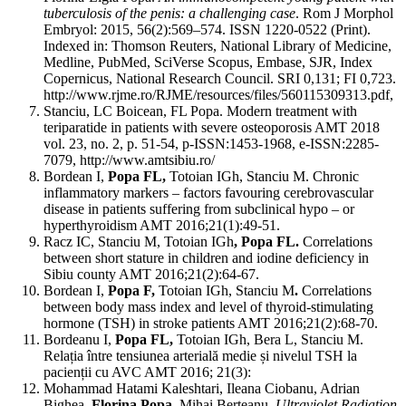
tuberculosis of the penis: a challenging case
. Rom J Morphol
Embryol: 2015, 56(2):569–574. ISSN 1220-0522 (Print).
Indexed in: Thomson Reuters, National Library of Medicine,
Medline, PubMed, SciVerse Scopus, Embase, SJR, Index
Copernicus, National Research Council. SRI 0,131; FI 0,723.
http://www.rjme.ro/RJME/resources/files/560115309313.pdf,
Stanciu, LC Boicean, FL Popa. Modern treatment with
teriparatide in patients with severe osteoporosis AMT 2018
vol. 23, no. 2, p. 51-54, p-ISSN:1453-1968, e-ISSN:2285-
7079, http://www.amtsibiu.ro/
Bordean I,
Popa FL,
Totoian IGh, Stanciu M. Chronic
inflammatory markers – factors favouring cerebrovascular
disease in patients suffering from subclinical hypo – or
hyperthyroidism AMT 2016;21(1):49-51.
Racz IC, Stanciu M, Totoian IGh
, Popa FL.
Correlations
between short stature in children and iodine deficiency in
Sibiu county AMT 2016;21(2):64-67.
Bordean I,
Popa F,
Totoian IGh, Stanciu M
.
Correlations
between body mass index and level of thyroid-stimulating
hormone (TSH) in stroke patients AMT 2016;21(2):68-70.
Bordeanu I,
Popa FL,
Totoian IGh, Bera L, Stanciu M.
Relația între tensiunea arterială medie și nivelul TSH la
pacienții cu AVC AMT 2016; 21(3):
Mohammad Hatami Kaleshtari, Ileana Ciobanu, Adrian
Bighea,
Florina Popa
, Mihai Berteanu.
Ultraviolet Radiation