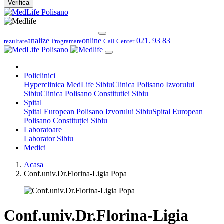
Verifica
analize
online
021. 93 83
rezultate
Programare
Call Center
Policlinici
Hyperclinica MedLife Sibiu
Clinica Polisano Izvorului
Sibiu
Clinica Polisano Constitutiei Sibiu
Spital
Spital European Polisano Izvorului Sibiu
Spital European
Polisano Constituției Sibiu
Laboratoare
Laborator Sibiu
Medici
Acasa
Conf.univ.Dr.Florina-Ligia Popa
Conf.univ.Dr.Florina-Ligia