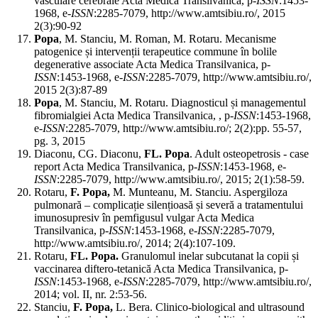
vasculare cerebrale Acta Medica Transilvanica, p-
ISSN
:1453-
1968, e-
ISSN
:2285-7079, http://www.amtsibiu.ro/, 2015
2(3):90-92
Popa
, M. Stanciu, M. Roman, M. Rotaru. Mecanisme
patogenice și intervenții terapeutice commune în bolile
degenerative associate Acta Medica Transilvanica, p-
ISSN
:1453-1968, e-
ISSN
:2285-7079, http://www.amtsibiu.ro/,
2015 2(3):87-89
Popa
, M. Stanciu, M. Rotaru. Diagnosticul și managementul
fibromialgiei Acta Medica Transilvanica, , p-
ISSN
:1453-1968,
e-
ISSN
:2285-7079, http://www.amtsibiu.ro/; 2(2):pp. 55-57,
pg. 3, 2015
Diaconu, CG. Diaconu,
FL. Popa
. Adult osteopetrosis - case
report Acta Medica Transilvanica, p-
ISSN
:1453-1968, e-
ISSN
:2285-7079, http://www.amtsibiu.ro/, 2015; 2(1):58-59.
Rotaru,
F. Popa,
M. Munteanu, M. Stanciu. Aspergiloza
pulmonară – complicație silențioasă și severă a tratamentului
imunosupresiv în pemfigusul vulgar Acta Medica
Transilvanica, p-
ISSN
:1453-1968, e-
ISSN
:2285-7079,
http://www.amtsibiu.ro/, 2014; 2(4):107-109.
Rotaru,
FL. Popa.
Granulomul inelar subcutanat la copii și
vaccinarea diftero-tetanică Acta Medica Transilvanica, p-
ISSN
:1453-1968, e-
ISSN
:2285-7079, http://www.amtsibiu.ro/,
2014; vol. II, nr. 2:53-56.
Stanciu,
F. Popa,
L. Bera. Clinico-biological and ultrasound