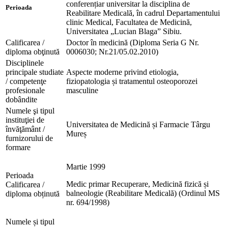
conferențiar universitar la disciplina de
Perioada
Reabilitare Medicală, în cadrul Departamentului
clinic Medical, Facultatea de Medicină,
Universitatea „Lucian Blaga” Sibiu.
Calificarea /
Doctor în medicină (Diploma Seria G Nr.
diploma obţinută
0006030; Nr.21/05.02.2010)
Disciplinele
principale studiate
Aspecte moderne privind etiologia,
/ competenţe
fiziopatologia și tratamentul osteoporozei
profesionale
masculine
dobândite
Numele şi tipul
instituţiei de
Universitatea de Medicină și Farmacie Târgu
învăţământ /
Mureș
furnizorului de
formare
Martie 1999
Perioada
Medic primar Recuperare, Medicină fizică și
Calificarea /
balneologie (Reabilitare Medicală) (Ordinul MS
diploma obținută
nr. 694/1998)
Numele și tipul