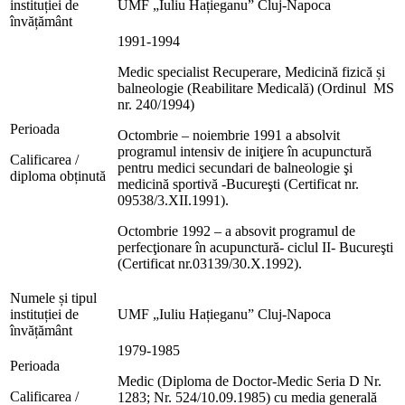
instituției de
UMF „Iuliu Hațieganu” Cluj-Napoca
învățământ
1991-1994
Medic specialist Recuperare, Medicină fizică și
balneologie (Reabilitare Medicală) (Ordinul MS
nr. 240/1994)
Perioada
Octombrie – noiembrie 1991 a absolvit
programul intensiv de iniţiere în acupunctură
Calificarea /
pentru medici secundari de balneologie şi
diploma obținută
medicină sportivă -Bucureşti (Certificat nr.
09538/3.XII.1991).
Octombrie 1992 – a absovit programul de
perfecţionare în acupunctură- ciclul II- Bucureşti
(Certificat nr.03139/30.X.1992).
Numele și tipul
instituției de
UMF „Iuliu Hațieganu” Cluj-Napoca
învățământ
1979-1985
Perioada
Medic (Diploma de Doctor-Medic Seria D Nr.
Calificarea /
1283; Nr. 524/10.09.1985) cu media generală