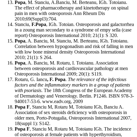
Popa
, M. Stanciu, A.Banciu, M. Berteanu, IGh. Totoianu.
The effect of pharmacotherapy and kinetotherapy on spinal
pain in men with osteoporosis Ann Rheum Dis
2010;69(Suppl3):704.
Stanciu,
F.Popa
, IGh. Totoian. Osteoporosis and galactorrhea
in a zoung man secondary to a syndrome of empy sella (case
report) Osteoporosis International 2010; 21(1): S 320.
Popa
, A. Banciu, M. Stanciu, M. Berteanu, IGh. Totoianu.
Correlation between hypogonadism and risk of falling in men
with low bone mineral density Osteoporosis International
2010; 21(1): S 264.
Popa
, A. Banciu, M. Rotaru, I. Totoianu. Association
between osteoporosis and cardiovascular pathology at men
Osteoporosis International 2009; 20(1): S119.
Rotaru, G. Iancu
, F. Popa
.
The relevance of the infectious
factors and the inflammatory markers in a group of patients
with psoriasis
. The 18th Congress of the European Academy
of Dermatology and Venerology. Berlin. P1246. ISBN 978-3-
940017-53-6. www.eadv.org, 2009
Popa F
, Stanciu M, Rotaru M, Totoianu IGh, Banciu A.
Association of sex steroids deficiency with osteoporosis in
older men, Porto-Potugalia, Osteoporosis International 2007,
18(suppl 1): S142.
Popa F
, Stanciu M, Rotaru M, Totoianu IGh. The incidence
of osteoporosis at female patients with hyperthyroidism,