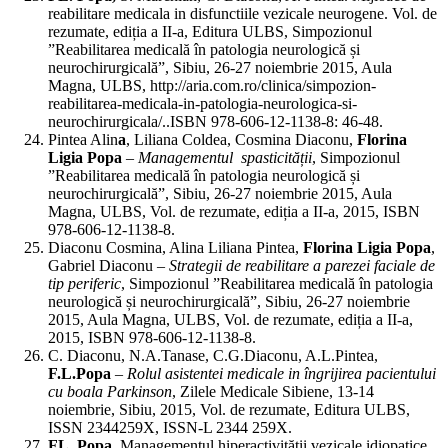
reabilitare medicala in disfunctiile vezicale neurogene. Vol. de
rezumate, ediția a II-a, Editura ULBS, Simpozionul
”Reabilitarea medicală în patologia neurologică și
neurochirurgicală”, Sibiu, 26-27 noiembrie 2015, Aula
Magna, ULBS, http://aria.com.ro/clinica/simpozion-
reabilitarea-medicala-in-patologia-neurologica-si-
neurochirurgicala/..ISBN 978-606-12-1138-8: 46-48.
Pintea Alin
a
, Liliana Coldea, Cosmina Diaconu,
Florina
Ligia Popa
–
Managementul spasticității
, Simpozionul
”Reabilitarea medicală în patologia neurologică și
neurochirurgicală”, Sibiu, 26-27 noiembrie 2015, Aula
Magna, ULBS, Vol. de rezumate, ediția a II-a, 2015, ISBN
978-606-12-1138-8.
Diaconu Cosmina, Alina Liliana Pintea,
Florina Ligia Popa
,
Gabriel Diaconu –
Strategii de reabilitare a parezei faciale de
tip periferic
, Simpozionul ”Reabilitarea medicală în patologia
neurologică și neurochirurgicală”, Sibiu, 26-27 noiembrie
2015, Aula Magna, ULBS, Vol. de rezumate, ediția a II-a,
2015, ISBN 978-606-12-1138-8.
C. Diaconu, N.A.Tanase, C.G.Diaconu, A.L.Pintea,
F.L.Popa
–
Rolul asistentei medicale in îngrijirea pacientului
cu boala Parkinson
, Zilele Medicale Sibiene, 13-14
noiembrie, Sibiu, 2015, Vol. de rezumate, Editura ULBS,
ISSN 2344259X, ISSN-L 2344 259X.
FL. Popa.
Managementul hiperactivității vezicale idiopatice.