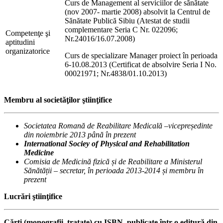
Curs de Management al serviciilor de sănătate
(nov 2007- martie 2008) absolvit la Centrul de
Sănătate Publică Sibiu (Atestat de studii
complementare Seria C Nr. 022096;
Competenţe şi
Nr.24016/16.07.2008)
aptitudini
organizatorice
Curs de specializare Manager proiect în perioada
6-10.08.2013 (Certificat de absolvire Seria I No.
00021971; Nr.4838/01.10.2013)
Membru al societăţilor ştiinţifice
Societatea Romană de Reabilitare Medicală –vicepreședinte
din noiembrie 2013 până în prezent
International Sociey of Physical and Rehabilitation
Medicine
Comisia de Medicină fizică și de Reabilitare a Ministerul
Sănătății – secretar, în perioada 2013-2014 și membru în
prezent
Lucrări ştiinţifice
Cărți (monografii, tratate) cu ISBN, publicate într-o editură din