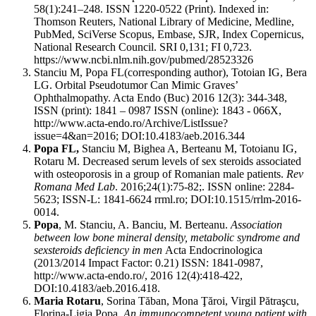
58(1):241–248. ISSN 1220-0522 (Print). Indexed in:
Thomson Reuters, National Library of Medicine, Medline,
PubMed, SciVerse Scopus, Embase, SJR, Index Copernicus,
National Research Council. SRI 0,131; FI 0,723.
https://www.ncbi.nlm.nih.gov/pubmed/28523326
Stanciu M, Popa FL(corresponding author), Totoian IG, Bera
LG. Orbital Pseudotumor Can Mimic Graves’
Ophthalmopathy. Acta Endo (Buc) 2016 12(3): 344-348,
ISSN (print): 1841 – 0987 ISSN (online): 1843 - 066X,
http://www.acta-endo.ro/Archive/ListIssue?
issue=4&an=2016; DOI:10.4183/aeb.2016.344
Popa FL,
Stanciu M, Bighea A, Berteanu M, Totoianu IG,
Rotaru M. Decreased serum levels of sex steroids associated
with osteoporosis in a group of Romanian male patients.
Rev
Romana Med Lab
. 2016;24(1):75-82;. ISSN online: 2284-
5623; ISSN-L: 1841-6624 rrml.ro; DOI:10.1515/rrlm-2016-
0014.
Popa
, M. Stanciu, A. Banciu, M. Berteanu.
Association
between low bone mineral density, metabolic syndrome and
sexsteroids deficiency in men
Acta Endocrinologica
(2013/2014 Impact Factor: 0.21) ISSN: 1841-0987,
http://www.acta-endo.ro/, 2016 12(4):418-422,
DOI:10.4183/aeb.2016.418.
Maria Rotaru
, Sorina Tăban, Mona Ţăroi, Virgil Pătraşcu,
Florina-Ligia Popa.
An immunocompetent young patient with