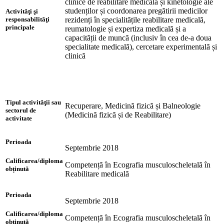
clinice de reabilitare medicală și kinetologie ale
studenților și coordonarea pregătirii medicilor
Activităţi şi
rezidenți în specialitățile reabilitare medicală,
responsabilităţi
principale
reumatologie și expertiza medicală și a
capacității de muncă (inclusiv în cea de-a doua
specialitate medicală), cercetare experimentală și
clinică
Tipul activităţii sau
Recuperare, Medicină fizică și Balneologie
sectorul de
(Medicină fizică și de Reabilitare)
activitate
Perioada
Septembrie 2018
Calificarea/diploma
Competență în Ecografia musculoscheletală în
obținută
Reabilitare medicală
Perioada
Septembrie 2018
Calificarea/diploma
Competență în Ecografia musculoscheletală în
obținută