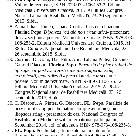
Volum de rezumate, ISBN: 978-973-106-253-2, Editura
Medicală Universitară Craiova, 2015. Al 38-lea Congres
Național anual de Reabilitare Medicală, 23- 26 septembrie
2015, Sibiu.
Alina Liliana Pintea, Liliana Coldea, Cosmina Diaconu,
Florina Pop
a.
Dipareza radială non traumatică
- prezentare
de caz secțiunea postere. Volum de rezumate, ISBN: 978-973-
106-253-2, Editura Medicală Universitară Craiova, 2015. Al
38-lea Congres Național anual de Reabilitare Medicală, 23-
26 septembrie 2015, Sibiu.
Cosmina Diaconu, Dan Filip, Alina Liliana Pintea, Cristinel
Gabriel Diaconu,
Florina Popa
.
Paralizia de plex brahial de
tip superior post zona zoster membru superior stâng
complicată, generalizată
- prezentare de caz secțiunea
postere. Volum de rezumate, ISBN: 978-973-106-253-2,
Editura Medicală Universitară Craiova, 2015. Al 38-lea
Congres Național anual de Reabilitare Medicală, 23- 26
septembrie 2015, Sibiu.
C. Diaconu, A. Pintea, G. Diaconu,
FL. Popa
. Paralizie de
nerv crural stâng post hematom compresiv în muşchiul
iliopsoas stâng - prezentare de caz, National Congress of
Reabilitation Medicine with international participation,
September 2014, vol. of abstracts ISBN 978-973-106-235-8.
FL. Popa.
Posibilități și limite ale tratamentului în
fibromialgie, Congresul Național de Reabilitare Medicală cu