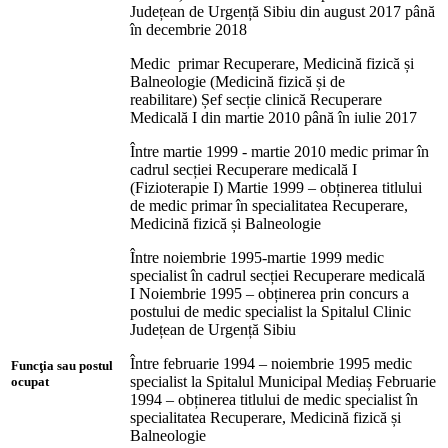
Județean de Urgență Sibiu din august 2017 până
în decembrie 2018
Medic primar Recuperare, Medicină fizică și
Balneologie (Medicină fizică și de
reabilitare) Șef secție clinică Recuperare
Medicală I din martie 2010 până în iulie 2017
Între martie 1999 - martie 2010 medic primar în
cadrul secției Recuperare medicală I
(Fizioterapie I) Martie 1999 – obținerea titlului
de medic primar în specialitatea Recuperare,
Medicină fizică și Balneologie
Între noiembrie 1995-martie 1999 medic
specialist în cadrul secției Recuperare medicală
I Noiembrie 1995 – obținerea prin concurs a
postului de medic specialist la Spitalul Clinic
Județean de Urgență Sibiu
Între februarie 1994 – noiembrie 1995 medic
Funcţia sau postul
specialist la Spitalul Municipal Mediaș Februarie
ocupat
1994 – obținerea titlului de medic specialist în
specialitatea Recuperare, Medicină fizică și
Balneologie