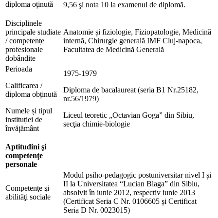
diploma oținută
9,56 şi nota 10 la examenul de diplomă.
Disciplinele
principale studiate
Anatomie și fiziologie, Fiziopatologie, Medicină
/ competențe
internă, Chirurgie generală IMF Cluj-napoca,
profesionale
Facultatea de Medicină Generală
dobândite
Perioada
1975-1979
Calificarea /
Diploma de bacalaureat (seria B1 Nr.25182,
diploma obținută
nr.56/1979)
Numele și tipul
Liceul teoretic „Octavian Goga” din Sibiu,
instituției de
secţia chimie-biologie
învățământ
Aptitudini şi
competenţe
personale
Modul psiho-pedagogic postuniversitar nivel I și
II la Universitatea “Lucian Blaga” din Sibiu,
Competenţe şi
absolvit în iunie 2012, respectiv iunie 2013
abilităţi sociale
(Certificat Seria C Nr. 0106605 și Certificat
Seria D Nr. 0023015)