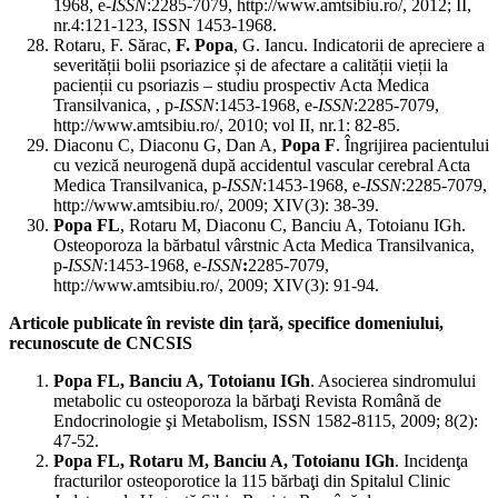
1968, e-
ISSN
:2285-7079, http://www.amtsibiu.ro/, 2012; II,
nr.4:121-123, ISSN 1453-1968.
Rotaru, F. Sărac,
F. Popa
, G. Iancu. Indicatorii de apreciere a
severității bolii psoriazice și de afectare a calității vieții la
pacienții cu psoriazis – studiu prospectiv Acta Medica
Transilvanica, , p-
ISSN
:1453-1968, e-
ISSN
:2285-7079,
http://www.amtsibiu.ro/, 2010; vol II, nr.1: 82-85.
Diaconu C, Diaconu G, Dan A,
Popa F
. Îngrijirea pacientului
cu vezică neurogenă după accidentul vascular cerebral Acta
Medica Transilvanica, p-
ISSN
:1453-1968, e-
ISSN
:2285-7079,
http://www.amtsibiu.ro/, 2009; XIV(3): 38-39.
Popa FL
, Rotaru M, Diaconu C, Banciu A, Totoianu IGh.
Osteoporoza la bărbatul vârstnic Acta Medica Transilvanica,
p
-
ISSN
:1453-1968, e-
ISSN
:
2285-7079,
http://www.amtsibiu.ro/, 2009; XIV(3): 91-94.
Articole publicate în reviste din țară, specifice domeniului,
recunoscute de CNCSIS
Popa FL, Banciu A, Totoianu IGh
. Asocierea sindromului
metabolic cu osteoporoza la bărbaţi Revista Română de
Endocrinologie şi Metabolism, ISSN 1582-8115, 2009; 8(2):
47-52.
Popa FL, Rotaru M, Banciu A, Totoianu IGh
. Incidenţa
fracturilor osteoporotice la 115 bărbaţi din Spitalul Clinic