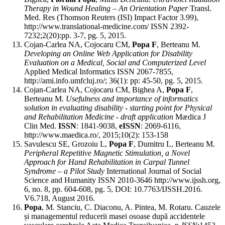
Therapy in Wound Healing
– An Orientation Paper
Transl.
Med. Res (Thomson Reuters (ISI) Impact Factor 3.99),
http://www.translational-medicine.com/ ISSN 2392-
7232;2(20):pp. 3-7, pg. 5, 2015.
Cojan-Carlea NA, Cojocaru CM,
Popa F
, Berteanu M.
Developing an Online Web Application for Disability
Evaluation on a Medical, Social and Computerized Level
Applied Medical Informatics ISSN 2067-7855,
http://ami.info.umfcluj.ro/; 36(1): pp: 45-50, pg. 5, 2015.
Cojan-Carlea NA, Cojocaru CM, Bighea A,
Popa F
,
Berteanu M.
Usefulness and importance of informatics
solution in evaluating disability - starting point for Physical
and Rehabilitation Medicine - draft application
Mædica J
Clin Med.
ISSN
: 1841-9038,
eISSN
: 2069-6116,
http://www.maedica.ro/, 2015;10(2): 153-158
Savulescu SE, Grozoiu L,
Popa F
, Dumitru L, Berteanu M.
Peripheral Repetitive Magnetic Stimulation, a Novel
Approach for Hand Rehabilitation in Carpal Tunnel
Syndrome – a Pilot Study
International Journal of Social
Science and Humanity ISSN 2010-3646 http://www.ijssh.org,
6, no. 8, pp. 604-608, pg. 5, DOI: 10.7763/IJSSH.2016.
V6.718, August 2016.
Popa
, M. Stanciu, C. Diaconu, A. Pintea, M. Rotaru. Cauzele
și managementul reducerii masei osoase după accidentele