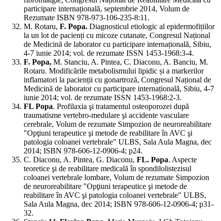
participare internațională, septembrie 2014, Volum de
Rezumate ISBN 978-973-106-235-8:11.
M. Rotaru,
F. Popa.
Diagnosticul etiologic al epidermofițiilor
la un lot de pacienți cu micoze cutanate, Congresul Național
de Medicină de laborator cu participare internațională, Sibiu,
4-7 iunie 2014; vol. de rezumate ISSN 1453-1968:3-4.
F. Popa,
M. Stanciu, A. Pintea, C. Diaconu, A. Banciu, M.
Rotaru. Modificările metabolismului lipidic și a markerilor
inflamatori la pacienții cu gonartroză, Congresul Național de
Medicină de laborator cu participare internațională, Sibiu, 4-7
iunie 2014; vol. de rezumate ISSN 1453-1968:2-3.
FL Popa
. Profilaxia şi tratamentul osteoporozei după
traumatisme vertebro-medulare şi accidente vasculare
cerebrale, Volum de rezumate Simpozion de neuroreabilitare
"Opţiuni terapeutice şi metode de reabilitare în AVC şi
patologia coloanei vertebrale" ULBS, Sala Aula Magna, dec
2014; ISBN 978-606-12-0906-4; p24.
C. Diaconu, A. Pintea, G. Diaconu,
FL. Popa
. Aspecte
teoretice şi de reabilitare medicală în spondilolistezisul
coloanei vertebrale lombare, Volum de rezumate Simpozion
de neuroreabilitare "Opţiuni terapeutice şi metode de
reabilitare în AVC şi patologia coloanei vertebrale" ULBS,
Sala Aula Magna, dec 2014; ISBN 978-606-12-0906-4; p31-
32.