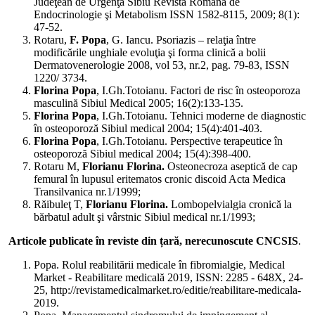
Judeţean de Urgenţă Sibiu Revista Română de
Endocrinologie şi Metabolism ISSN 1582-8115, 2009; 8(1):
47-52.
Rotaru,
F. Popa
, G. Iancu. Psoriazis – relaţia între
modificările unghiale evoluţia şi forma clinică a bolii
Dermatovenerologie 2008, vol 53, nr.2, pag. 79-83, ISSN
1220/ 3734.
Florina Popa
, I.Gh.Totoianu. Factori de risc în osteoporoza
masculină Sibiul Medical 2005; 16(2):133-135.
Florina Popa
, I.Gh.Totoianu. Tehnici moderne de diagnostic
în osteoporoză Sibiul medical 2004; 15(4):401-403.
Florina Popa
, I.Gh.Totoianu. Perspective terapeutice în
osteoporoză Sibiul medical 2004; 15(4):398-400.
Rotaru M,
Florianu Florina.
Osteonecroza aseptică de cap
femural în lupusul eritematos cronic discoid Acta Medica
Transilvanica nr.1/1999;
Răibuleţ T,
Florianu Florina.
Lombopelvialgia cronică la
bărbatul adult şi vârstnic Sibiul medical nr.1/1993;
Articole publicate în reviste din țară, nerecunoscute CNCSIS
.
Popa. Rolul reabilitării medicale în fibromialgie, Medical
Market - Reabilitare medicală 2019, ISSN: 2285 - 648X, 24-
25, http://revistamedicalmarket.ro/editie/reabilitare-medicala-
2019.