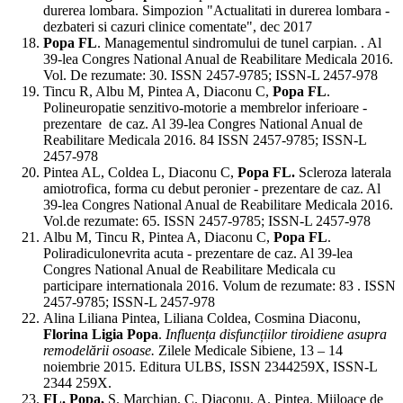
durerea lombara. Simpozion "Actualitati in durerea lombara -
dezbateri si cazuri clinice comentate", dec 2017
Popa FL
. Managementul sindromului de tunel carpian. . Al
39-lea Congres National Anual de Reabilitare Medicala 2016.
Vol. De rezumate: 30. ISSN 2457-9785; ISSN-L 2457-978
Tincu R, Albu M, Pintea A, Diaconu C,
Popa FL
.
Polineuropatie senzitivo-motorie a membrelor inferioare -
prezentare de caz. Al 39-lea Congres National Anual de
Reabilitare Medicala 2016. 84 ISSN 2457-9785; ISSN-L
2457-978
Pintea AL, Coldea L, Diaconu C,
Popa FL.
Scleroza laterala
amiotrofica, forma cu debut peronier - prezentare de caz. Al
39-lea Congres National Anual de Reabilitare Medicala 2016.
Vol.de rezumate: 65. ISSN 2457-9785; ISSN-L 2457-978
Albu M, Tincu R, Pintea A, Diaconu C,
Popa FL
.
Poliradiculonevrita acuta - prezentare de caz. Al 39-lea
Congres National Anual de Reabilitare Medicala cu
participare internationala 2016. Volum de rezumate: 83 . ISSN
2457-9785; ISSN-L 2457-978
Alina Liliana Pintea, Liliana Coldea, Cosmina Diaconu,
Florina Ligia Popa
.
Influența disfuncțiilor tiroidiene asupra
remodelării osoase.
Zilele Medicale Sibiene, 13 – 14
noiembrie 2015. Editura ULBS, ISSN 2344259X, ISSN-L
2344 259X.
FL. Popa,
S. Marchian, C. Diaconu, A. Pintea. Mijloace de