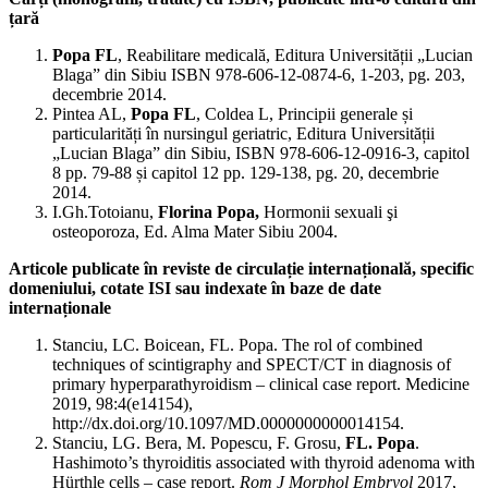
țară
Popa FL
, Reabilitare medicală, Editura Universității „Lucian
Blaga” din Sibiu ISBN 978-606-12-0874-6, 1-203, pg. 203,
decembrie 2014.
Pintea AL,
Popa FL
, Coldea L, Principii generale și
particularități în nursingul geriatric, Editura Universității
„Lucian Blaga” din Sibiu, ISBN 978-606-12-0916-3, capitol
8 pp. 79-88 și capitol 12 pp. 129-138, pg. 20, decembrie
2014.
I.Gh.Totoianu,
Florina Popa,
Hormonii sexuali şi
osteoporoza, Ed. Alma Mater Sibiu 2004.
Articole publicate în reviste de circulație internațională, specific
domeniului, cotate ISI sau indexate în baze de date
internaționale
Stanciu, LC. Boicean, FL. Popa. The rol of combined
techniques of scintigraphy and SPECT/CT in diagnosis of
primary hyperparathyroidism – clinical case report. Medicine
2019, 98:4(e14154),
http://dx.doi.org/10.1097/MD.0000000000014154.
Stanciu, LG. Bera, M. Popescu, F. Grosu,
FL. Popa
.
Hashimoto’s thyroiditis associated with thyroid adenoma with
Hürthle cells – case report.
Rom J Morphol Embryol
2017,