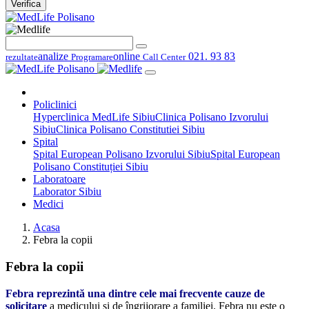
Verifica
analize
online
021. 93 83
rezultate
Programare
Call Center
Policlinici
Hyperclinica MedLife Sibiu
Clinica Polisano Izvorului
Sibiu
Clinica Polisano Constitutiei Sibiu
Spital
Spital European Polisano Izvorului Sibiu
Spital European
Polisano Constituției Sibiu
Laboratoare
Laborator Sibiu
Medici
Acasa
Febra la copii
Febra la copii
Febra reprezintă una dintre cele mai frecvente cauze de
solicitare
a medicului şi de îngrijorare a familiei. Febra nu este o