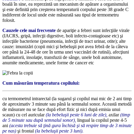
boală în sine, ea reprezintă un mecanism de apărare a organismului
şi este definită prin creşterea temperaturii corpului peste 38 grade C
indiferent de locul unde este măsurată sau tipul de termometru
folosit.
Cauzele cele mai frecvente
de apariţie a febrei sunt infecţiile virale
(IACRS, gripă, infecţii digestive, boli infecto-contagioase etc) şi
infecţiile bacteriene (pneumonia, infecţii de tract urinar, otite); alte
cauze: imunizări (copii mici şi bebeluşii pot avea febră de la câteva
ore până la 24-48 de ore în urma unei vaccinări de rutină), afecţiuni
inflamatorii, insolaţie, transfuzii de sânge, unele boli autoimune,
anumite medicamente, unele forme de cancer etc
Cum măsurăm temperatura copilului:
cu termometrul intrarectal (la sugarul şi copilul mai mic de 2 ani timp
de aproximativ 3 minute sau până la semnalul sonor. Această metodă
de măsurare nu se face după efort fizic şi nici după emisia unui
scaun) cu cel auricular
(la bebeluşii peste 6 luni de zile),
axilar
(timp
de 5 minute sau după semnalul sonor),
lingual la copilul peste 4-5
ani
(acesta trebuie să ţină gura închisă şi să respire timp de 3 minute
pe nas)
şi frontal
(la bebeluşii peste 3 luni).