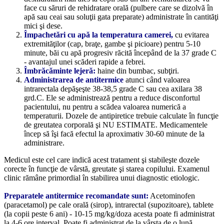
face cu săruri de rehidratare orală (pulbere care se dizolvă în
apă sau ceai sau soluţii gata preparate) administrate în cantităţi
mici şi dese.
Împachetări cu apă la temperatura camerei,
cu evitarea
extremităţilor (cap, braţe, gambe şi picioare) pentru 5-10
minute, băi cu apă progresiv răcită începând de la 37 grade C
- avantajul unei scăderi rapide a febrei.
Îmbrăcăminte lejeră:
haine din bumbac, subţiri.
Administrarea de antitermice
atunci când valoarea
intrarectala depăşeşte 38-38,5 grade C sau cea axilara 38
grd.C. Ele se administrează pentru a reduce disconfortul
pacientului, nu pentru a scădea valoarea numerică a
temperaturii. Dozele de antipiretice trebuie calculate în funcţie
de greutatea corporală şi NU ESTIMATE. Medicamentele
încep să îşi facă efectul la aproximativ 30-60 minute de la
administrare.
Medicul este cel care indică acest tratament şi stabileşte dozele
corecte în funcţie de vârstă, greutate şi starea copilului. Examenul
clinic rămâne primordial în stabilirea unui diagnostic etiologic.
Preparatele antitermice recomandate sunt:
Acetominofen
(paracetamol) pe cale orală (sirop), intrarectal (supozitoare), tablete
(la copii peste 6 ani) - 10-15 mg/kg/doza acesta poate fi administrat
la 4-6 ore interval. Poate fi administrat de la vârsta de o lună.