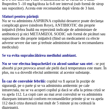
Ibuprofen 5 -10 mg/kg/doza la 6-8 ore interval (sub formă de sirop
sau supozitor). Acesta este recomandat după vârsta de 3 luni.
Sfaturi pentru părinţi:
Nu se va administra ASPIRINA copilului deoarece poate declanşa
complicaţii grave (sindrom Reye), ANTIBIOTIC din proprie
iniţiativă (febra înaltă nu reprezintă indicaţie de administare de
antibiotice) şi nici METAMIZOL SODIC sub formă de picături sau
supozitoare din proprie iniţiativă (fiind un medicament cu efecte
adverse severe dar rare şi trebuie administrat doar la recomandarea
medicului)
Se va evita supraîncălzirea mediului ambiant.
Nu se vor efectua împachetări cu alcool sanitar sau otet -
se pot
absorbi şi pot provoca arsuri ale pielii dacă temperatura este mare. În
plus, nu s-a dovedit efectul antitermic al acestor substanţe.
În caz de convulsie febrilă:
copilul va fi aşezat în poziţie de
siguranţă, pe o parte şi se va administra antitermic pe cale
intrarectala, nu se va acoperi copilul şi dacă se afla la prima criză se
va apela 112. La copii care au mai avut convulsii se va administra
diazepam intrarectal conform recomandărilor primite şi se va apela
112 dacă criza durează mai mult de 5 minute şi nu cedează la
diazepam).