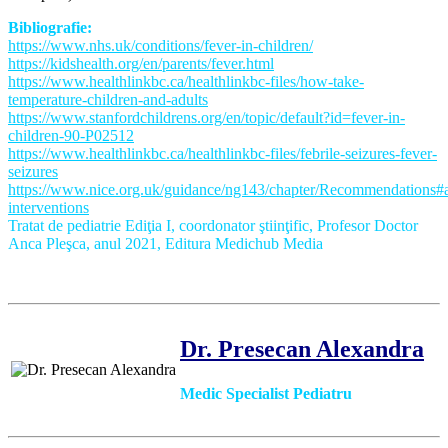
Bibliografie:
https://www.nhs.uk/conditions/fever-in-children/
https://kidshealth.org/en/parents/fever.html
https://www.healthlinkbc.ca/healthlinkbc-files/how-take-
temperature-children-and-adults
https://www.stanfordchildrens.org/en/topic/default?id=fever-in-
children-90-P02512
https://www.healthlinkbc.ca/healthlinkbc-files/febrile-seizures-fever-
seizures
https://www.nice.org.uk/guidance/ng143/chapter/Recommendations#an
interventions
Tratat de pediatrie Ediţia I, coordonator ştiinţific, Profesor Doctor
Anca Pleşca, anul 2021, Editura Medichub Media
Dr. Presecan Alexandra
Medic Specialist Pediatru