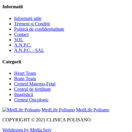
Informatii
Informații utile
Termeni și Condiții
Politică de confidențialitate
Contact
SOL
A.N.P.C.
A.N.P.C. - SAL
Categorii
Heart Team
Brain Team
Centrul Materno-Fetal
Centrul de fertilitate
Imagistică
Centrul Oncologic
MedLife Polisano
MedLife Polisano
COPYRIGHT © 2021 CLINICA POLISANO
Webdesign by Media Serv