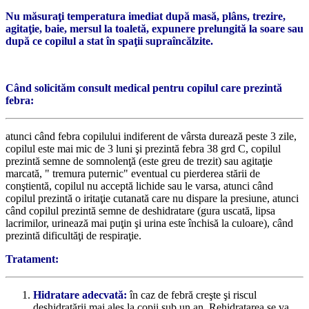
Nu măsuraţi temperatura imediat după masă, plâns, trezire,
agitaţie, baie, mersul la toaletă, expunere prelungită la soare sau
după ce copilul a stat în spaţii supraîncălzite.
Când solicităm consult medical pentru copilul care prezintă
febra:
atunci când febra copilului indiferent de vârsta durează peste 3 zile,
copilul este mai mic de 3 luni şi prezintă febra 38 grd C, copilul
prezintă semne de somnolenţă (este greu de trezit) sau agitaţie
marcată, " tremura puternic" eventual cu pierderea stării de
conştientă, copilul nu acceptă lichide sau le varsa, atunci când
copilul prezintă o iritaţie cutanată care nu dispare la presiune, atunci
când copilul prezintă semne de deshidratare (gura uscată, lipsa
lacrimilor, urinează mai puţin şi urina este închisă la culoare), când
prezintă dificultăţi de respiraţie.
Tratament:
Hidratare adecvată:
în caz de febră creşte şi riscul
deshidratării mai ales la copii sub un an. Rehidratarea se va