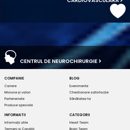
CARDIOVASCULARĂ
CENTRUL DE NEUROCHIRURGIE
COMPANIE
BLOG
Cariere
Evenimente
Misiune și valori
Chestionare satisfacție
Parteneriate
Sănătatea ta
Produse speciale
INFORMATII
CATEGORII
Informații utile
Heart Team
Termeni și Condiții
Brain Team