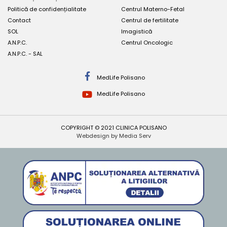
Politică de confidențialitate
Centrul Materno-Fetal
Contact
Centrul de fertilitate
SOL
Imagistică
A.N.P.C.
Centrul Oncologic
A.N.P.C. - SAL
MedLife Polisano
MedLife Polisano
COPYRIGHT © 2021 CLINICA POLISANO
Webdesign by Media Serv