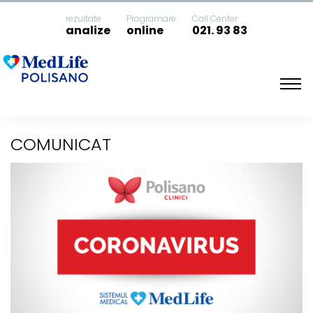
rezultate
Programare
Call Center
analize
online
021. 93 83
Acasa
Comunicat
COMUNICAT