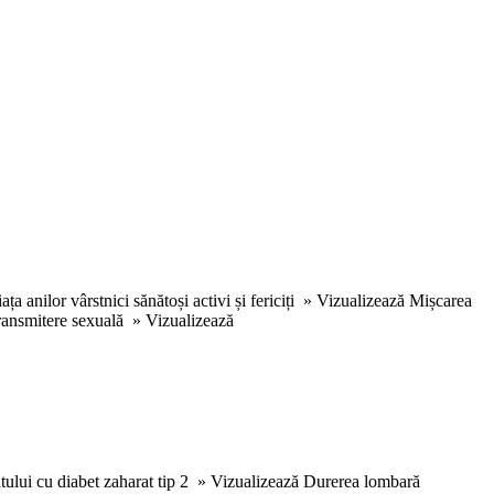
 anilor vârstnici sănătoși activi și fericiți » Vizualizează Mișcarea
transmitere sexuală » Vizualizează
ntului cu diabet zaharat tip 2 » Vizualizează Durerea lombară