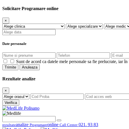
Solicitare Programare online
×
Date personale
Sunt de acord ca datele mele personale sa fie prelucrate, iar în 
Trimite
Anuleaza
Rezultate analize
×
Verifica
analize
online
021. 93 83
rezultate
Programare
Call Center