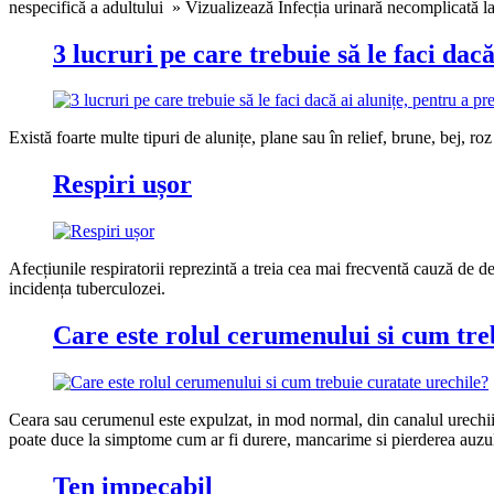
nespecifică a adultului » Vizualizează Infecția urinară necomplicată l
3 lucruri pe care trebuie să le faci da
Există foarte multe tipuri de alunițe, plane sau în relief, brune, bej, roz
Respiri ușor
Afecțiunile respiratorii reprezintă a treia cea mai frecventă cauză de 
incidența tuberculozei.
Care este rolul cerumenului si cum tre
Ceara sau cerumenul este expulzat, in mod normal, din canalul urechi
poate duce la simptome cum ar fi durere, mancarime si pierderea auzul
Ten impecabil