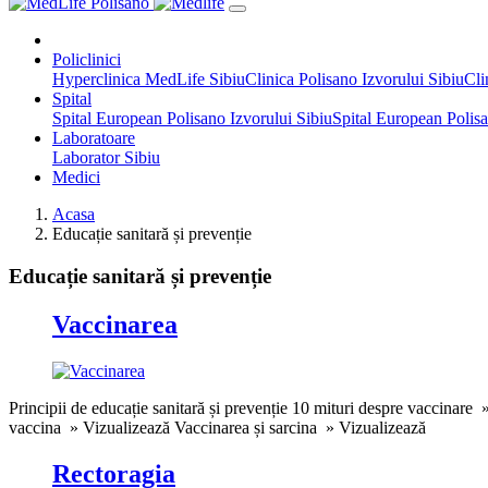
Policlinici
Hyperclinica MedLife Sibiu
Clinica Polisano Izvorului Sibiu
Cli
Spital
Spital European Polisano Izvorului Sibiu
Spital European Polisa
Laboratoare
Laborator Sibiu
Medici
Acasa
Educație sanitară și prevenție
Educație sanitară și prevenție
Vaccinarea
Principii de educație sanitară și prevenție 10 mituri despre vaccinare
vaccina » Vizualizează Vaccinarea și sarcina » Vizualizează
Rectoragia