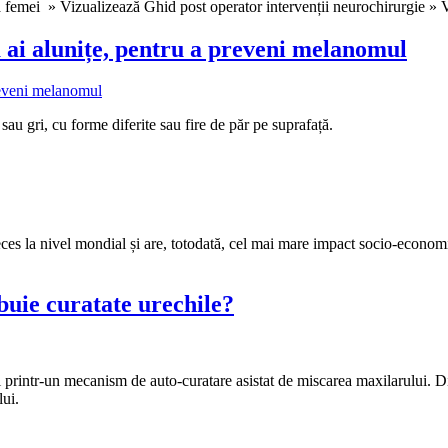
a femei » Vizualizează Ghid post operator intervenții neurochirurgie » 
că ai alunițe, pentru a preveni melanomul
 sau gri, cu forme diferite sau fire de păr pe suprafață.
deces la nivel mondial și are, totodată, cel mai mare impact socio-econo
buie curatate urechile?
i printr-un mecanism de auto-curatare asistat de miscarea maxilarului.
ui.