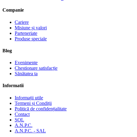
Companie
Cariere
Misiune și valori
Parteneriate
Produse speciale
Blog
Evenimente
Chestionare satisfacție
Sănătatea ta
Informatii
Informații utile
Termeni și Condiții
Politică de confidențialitate
Contact
SOL
A.N.P.C.
A.N.P.C. - SAL