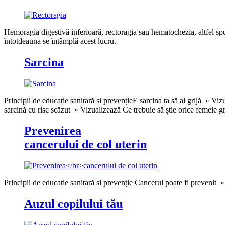
Hemoragia digestivă inferioară, rectoragia sau hematochezia, altfel sp
întotdeauna se întâmplă acest lucru.
Sarcina
Principii de educație sanitară și prevențieE sarcina ta să ai grijă » V
sarcină cu risc scăzut » Vizualizează Ce trebuie să știe orice femeie
Prevenirea
cancerului de col uterin
Principii de educație sanitară și prevenție Cancerul poate fi prevenit
Auzul copilului tău