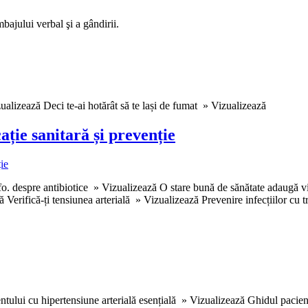
bajului verbal şi a gândirii.
ualizează Deci te-ai hotărât să te lași de fumat » Vizualizează
cație sanitară și prevenție
 despre antibiotice » Vizualizează O stare bună de sănătate adaugă viața
erifică-ți tensiunea arterială » Vizualizează Prevenire infecțiilor cu 
entului cu hipertensiune arterială esențială » Vizualizează Ghidul pacie