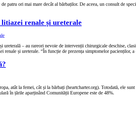
e de patru ori mai mare decât al bărbaților. De aceea, un consult de spec
itiazei renale și ureterale
lă și ureterală – au rareori nevoie de intervenții chirurgicale deschise, c
i renale și ureterale. “În funcție de prezența simptomelor pacienților, 
ă?
opa, atât la femei, cât și la bărbați (heartcharter.org). Totodată, ele s
ulară în țările aparținând Comunității Europene este de 48%.