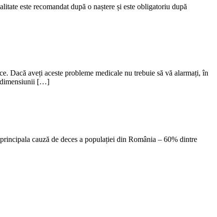
ialitate este recomandat după o naștere și este obligatoriu după
lasice. Dacă aveți aceste probleme medicale nu trebuie să vă alarmați, în
a dimensiunii […]
unt principala cauză de deces a populației din România – 60% dintre