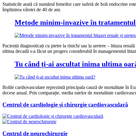
Statisticile arată că numărul femeilor care suferă de boli endocrine est
împlinirea vârstei de 40 de ani.
Metode minim-invazive în tratamentul l
Pacienții diagnosticați cu pietre la rinichi sau la uretere – litiaza rena
ultima decadă s-a făcut un progres considerabil în managementul litiaze
Tu când ți-ai ascultat inima ultima oar
Bolile cardiovasculare reprezintă principala cauză de mortalitate în Eur
decese anual. Prin comparație, media ratelor de mortalitate cardiovasc
Centrul de cardiologie și chirurgie cardiovasculară
Centrul de neurochirurgie